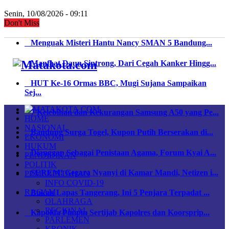
Senin, 10/08/2026 - 09:11
Don't Miss
Menguak Misteri Hantu Nancy SMAN 5 Bandung...
Manfaat Daun Sintrong, Dari Cegah Kanker Hingg...
HUT Ke-16 Ormas BBC, Mugi Sujana Sampaikan
Sej...
7 Kelebihan dan Kekurangan Samsung A50 yang Pe...
HOME
NASIONAL
Bandung Surga Togel, Kupon Putih Berserakan di...
EKONOMI
HUKUM
Dianggap Sebagai Penistaan Agama, Forum Kyai A...
PENDIDIKAN
POLITIK
SEREM! Gegara Nyanyi di Kamar Mandi, Netizen i...
PEMERINTAHAN
INFO COVID-19
RAGAM
Bukan Lapas Tangerang, Ini 5 Penjara Terpadat ...
OLAHRAGA
REGIONAL
Kapolda Pimpin Sertijab Kapolres dan Koorsprip...
PARLEMEN
KRONIK