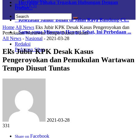
Heryanto Tanaka Tegaskan Hubungan Dengan
REDAKSI
Dadan...
Kelezatan Jamur Bulan di Jalan Raya Bandung-Ci...
Home
All News
Eks Jubir KPK Desak Kasus Pengeroyokan dan
Sama-sama Minuman Hangat Sehat, Ini Perbedaan ...
Pemukulan Wartawan Tempo Diusut Tuntas
All News
-
Nasional
-
2021-03-28
Redaksi
Pedoman Siber
Eks Jubir KPK Desak Kasus
Pengeroyokan dan Pemukulan Wartawan
Tempo Diusut Tuntas
2021-03-28
331
Facebook
Share on