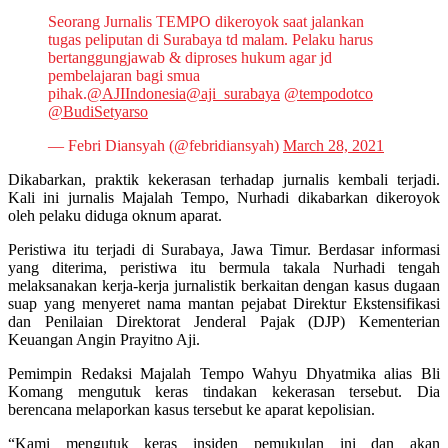
Seorang Jurnalis TEMPO dikeroyok saat jalankan
tugas peliputan di Surabaya td malam. Pelaku harus
bertanggungjawab & diproses hukum agar jd
pembelajaran bagi smua
pihak.
@AJIIndonesia
@aji_surabaya
@tempodotco
@BudiSetyarso
— Febri Diansyah (@febridiansyah)
March 28, 2021
Dikabarkan, praktik kekerasan terhadap jurnalis kembali terjadi.
Kali ini jurnalis Majalah Tempo, Nurhadi dikabarkan dikeroyok
oleh pelaku diduga oknum aparat.
Peristiwa itu terjadi di Surabaya, Jawa Timur. Berdasar informasi
yang diterima, peristiwa itu bermula takala Nurhadi tengah
melaksanakan kerja-kerja jurnalistik berkaitan dengan kasus dugaan
suap yang menyeret nama mantan pejabat Direktur Ekstensifikasi
dan Penilaian Direktorat Jenderal Pajak (DJP) Kementerian
Keuangan Angin Prayitno Aji.
Pemimpin Redaksi Majalah Tempo Wahyu Dhyatmika alias Bli
Komang mengutuk keras tindakan kekerasan tersebut. Dia
berencana melaporkan kasus tersebut ke aparat kepolisian.
“Kami mengutuk keras insiden pemukulan ini dan akan