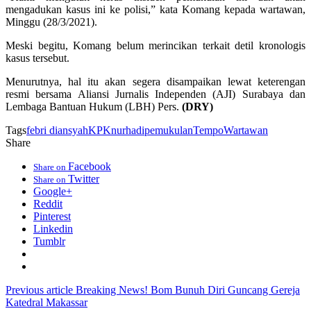
mengadukan kasus ini ke polisi,” kata Komang kepada wartawan,
Minggu (28/3/2021).
Meski begitu, Komang belum merincikan terkait detil kronologis
kasus tersebut.
Menurutnya, hal itu akan segera disampaikan lewat keterengan
resmi bersama Aliansi Jurnalis Independen (AJI) Surabaya dan
Lembaga Bantuan Hukum (LBH) Pers.
(DRY)
Tags
febri diansyah
KPK
nurhadi
pemukulan
Tempo
Wartawan
Share
Facebook
Share on
Twitter
Share on
Google+
Reddit
Pinterest
Linkedin
Tumblr
Previous article
Breaking News! Bom Bunuh Diri Guncang Gereja
Katedral Makassar