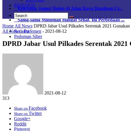
REDAKSI
Kelezatan Jamur Bulan di Jalan Raya Bandung-Ci...
Sama-sama Minuman Hangat Sehat, Ini Perbedaan ...
Home
All News
DPRD Jabar Usul Pilkades Serentak 2021 Gunakan
All News
-
Parlemen
-
2021-08-12
Redaksi
Pedoman Siber
DPRD Jabar Usul Pilkades Serentak 2021
2021-08-12
313
Facebook
Share on
Twitter
Share on
Google+
Reddit
Pinterest