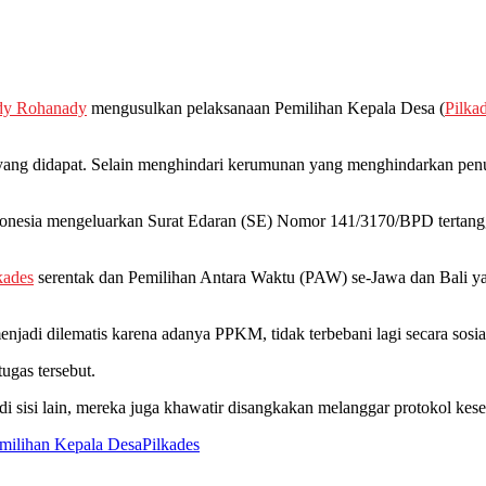
y Rohanady
mengusulkan pelaksanaan Pemilihan Kepala Desa (
Pilka
yang didapat. Selain menghindari kerumunan yang menghindarkan pen
nesia mengeluarkan Surat Edaran (SE) Nomor 141/3170/BPD tertangga
kades
serentak dan Pemilihan Antara Waktu (PAW) se-Jawa dan Bali y
njadi dilematis karena adanya PPKM, tidak terbebani lagi secara sosi
ugas tersebut.
di sisi lain, mereka juga khawatir disangkakan melanggar protokol k
milihan Kepala Desa
Pilkades