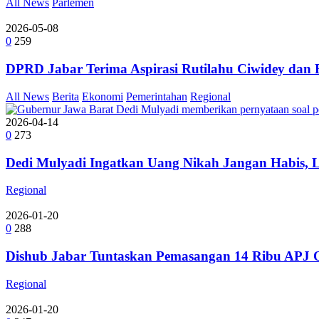
All News
Parlemen
2026-05-08
0
259
DPRD Jabar Terima Aspirasi Rutilahu Ciwidey dan
All News
Berita
Ekonomi
Pemerintahan
Regional
2026-04-14
0
273
Dedi Mulyadi Ingatkan Uang Nikah Jangan Habis, 
Regional
2026-01-20
0
288
Dishub Jabar Tuntaskan Pemasangan 14 Ribu APJ Or
Regional
2026-01-20