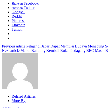
Facebook
Share on
Twitter
Share on
Google+
Reddit
Pinterest
Linkedin
Tumblr
Previous article
Pelajar di Jabar Dapat Memulai Budaya Menabung Se
Next article
Mal di Bandung Kembali Buka, Pedagang BEC Masih Be
Related Articles
More By