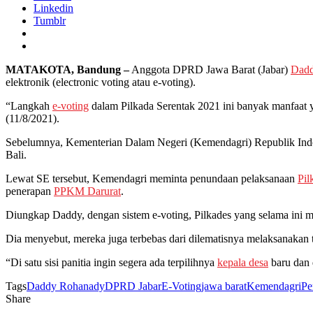
Linkedin
Tumblr
MATAKOTA, Bandung –
Anggota DPRD Jawa Barat (Jabar)
Dadd
elektronik (electronic voting atau e-voting).
“Langkah
e-voting
dalam Pilkada Serentak 2021 ini banyak manfaat 
(11/8/2021).
Sebelumnya, Kementerian Dalam Negeri (Kemendagri) Republik Indo
Bali.
Lewat SE tersebut, Kemendagri meminta penundaan pelaksanaan
Pil
penerapan
PPKM Darurat
.
Diungkap Daddy, dengan sistem e-voting, Pilkades yang selama ini me
Dia menyebut, mereka juga terbebas dari dilematisnya melaksanakan t
“Di satu sisi panitia ingin segera ada terpilihnya
kepala desa
baru dan 
Tags
Daddy Rohanady
DPRD Jabar
E-Voting
jawa barat
Kemendagri
Pe
Share