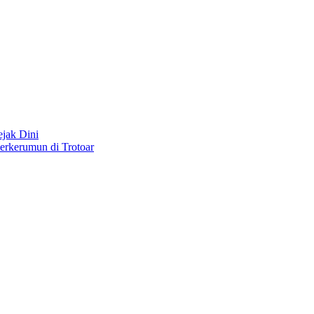
jak Dini
rkerumun di Trotoar