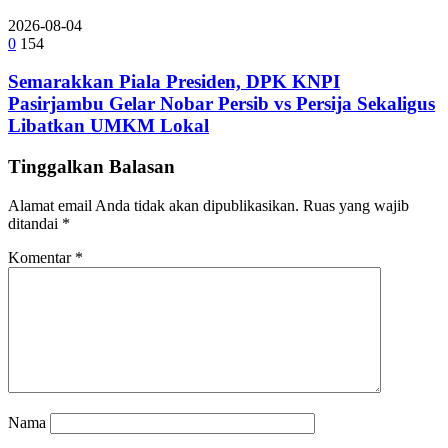
2026-08-04
0
154
Semarakkan Piala Presiden, DPK KNPI
Pasirjambu Gelar Nobar Persib vs Persija Sekaligus
Libatkan UMKM Lokal
Tinggalkan Balasan
Alamat email Anda tidak akan dipublikasikan.
Ruas yang wajib
ditandai
*
Komentar
*
Nama