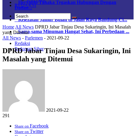
Heryanto Tanaka Tegaskan Hubungan Dengan
REDAKSI
Dadan...
Kelezatan Jamur Bulan di Jalan Raya Bandung-Ci...
Home
All News
DPRD Jabar Tinjau Desa Sukaringin, Ini Masalah
Sama-sama Minuman Hangat Sehat, Ini Perbedaan ...
yang Ditemui
All News
-
Parlemen
-
2021-09-22
Redaksi
Pedoman Siber
DPRD Jabar Tinjau Desa Sukaringin, Ini
Masalah yang Ditemui
2021-09-22
291
Facebook
Share on
Twitter
Share on