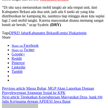
“Di situ saya menurunkan mobil tangki air ada empat unit, dari
Kabupaten Bekasi ada dua unit, jadi ada 6 tanki air yang kita
distribusikan ke kampung itu, nantinya tiap minggu akan kita suplai
lagi 2 unit mobil tangki. Karena masyarakat disana memang sangat
butuh air bersih,” ucap Syahrir.
(DRY)
Tags
DPRD Jabar
Kabupaten Bekasi
Komisi I
Sukaringin
Share
Facebook
Share on
Twitter
Share on
Google+
Reddit
Pinterest
Linkedin
Tumblr
Previous article
Massa Bubar, MGP Akan Laporkan Dugaan
Penyelewengan Anggaran Sosial ke KPK
Next article
Tingkatkan Kesejahteraan Masyarakat Desa, bank bjb
Jalin Kerjasama dengan APDESI Jawa Barat