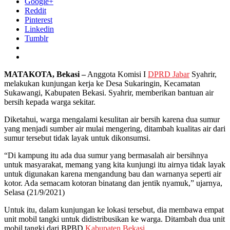
Google+
Reddit
Pinterest
Linkedin
Tumblr
MATAKOTA, Bekasi –
Anggota Komisi I
DPRD Jabar
Syahrir,
melakukan kunjungan kerja ke Desa Sukaringin, Kecamatan
Sukawangi, Kabupaten Bekasi. Syahrir, memberikan bantuan air
bersih kepada warga sekitar.
Diketahui, warga mengalami kesulitan air bersih karena dua sumur
yang menjadi sumber air mulai mengering, ditambah kualitas air dari
sumur tersebut tidak layak untuk dikonsumsi.
“Di kampung itu ada dua sumur yang bermasalah air bersihnya
untuk masyarakat, memang yang kita kunjungi itu airnya tidak layak
untuk digunakan karena mengandung bau dan warnanya seperti air
kotor. Ada semacam kotoran binatang dan jentik nyamuk,” ujarnya,
Selasa (21/9/2021)
Untuk itu, dalam kunjungan ke lokasi tersebut, dia membawa empat
unit mobil tangki untuk didistribusikan ke warga. Ditambah dua unit
mobil tangki dari BPBD
Kabupaten Bekasi
.