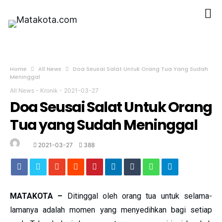
Home
All News
Doa Seusai Salat Untuk Orang Tua Yang Sudah
Meninggal
All News
-
Kronik
-
2021-03-27
Doa Seusai Salat Untuk Orang
Tua yang Sudah Meninggal
2021-03-27
388
MATAKOTA –
Ditinggal oleh orang tua untuk selama-
lamanya adalah momen yang menyedihkan bagi setiap