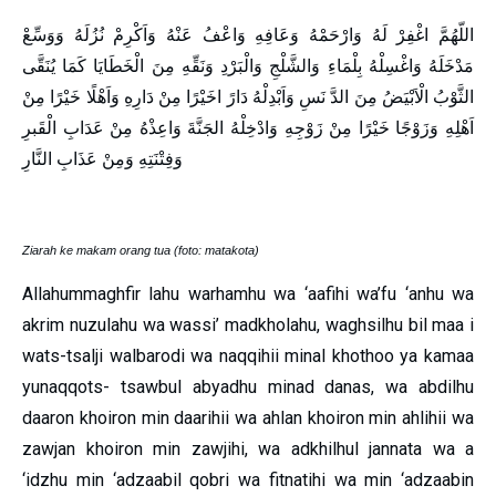
اللّهُمَّ اغْفِرْ لَهُ وَارْحَمْهُ وَعَافِهِ وَاعْفُ عَنْهُ وَاَكْرِمْ نُزُلَهُ وَوَسِّعْ
مَدْخَلَهُ وَاغْسِلْهُ بِلْمَاءِ وَالشَّلْجِ وَالْبَرْدِ وَنَقِّهِ مِنَ الْخَطَايَا كَمَا يُنَقَّى
الثَّوْبُ الْاَبْيَضُ مِنَ الدَّ نَسِ وَاَبْدِلْهُ دَارً اخَيْرًا مِنْ دَارِهِ وَاَهْلًا خَيْرًا مِنْ
اَهْلِهِ وَزَوْجًا خَيْرًا مِنْ زَوْجِهِ وَادْخِلْهُ الجَنَّةَ وَاعِذْهُ مِنْ عَدَابِ الْقَبرِ
وَفِتْنَتِهِ وَمِنْ عَذَابِ النَّارِ
Ziarah ke makam orang tua (foto: matakota)
Allahummaghfir lahu warhamhu wa ‘aafihi wa’fu ‘anhu wa
akrim nuzulahu wa wassi’ madkholahu, waghsilhu bil maa i
wats-tsalji walbarodi wa naqqihii minal khothoo ya kamaa
yunaqqots- tsawbul abyadhu minad danas, wa abdilhu
daaron khoiron min daarihii wa ahlan khoiron min ahlihii wa
zawjan khoiron min zawjihi, wa adkhilhul jannata wa a
‘idzhu min ‘adzaabil qobri wa fitnatihi wa min ‘adzaabin