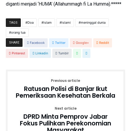
diganti menjadi ‘HUMA’ (Allahummagh fi La Humma).
*****
Doa
islam
islami
meninggal dunia
TAGS
orang tua
SHARE
Facebook
Twitter
Google+
Reddit
Pinterest
Linkedin
Tumblr
Previous article
Ratusan Polisi di Banjar Ikut
Pemeriksaan Kesehatan Berkala
Next article
DPRD Minta Pemprov Jabar
Fokus Pulihkan Perekonomian
Masyarakat