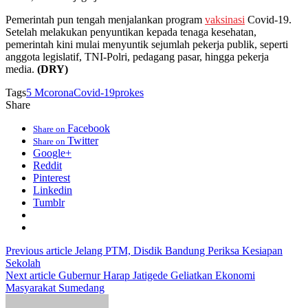
Pemerintah pun tengah menjalankan program
vaksinasi
Covid-19.
Setelah melakukan penyuntikan kepada tenaga kesehatan,
pemerintah kini mulai menyuntik sejumlah pekerja publik, seperti
anggota legislatif, TNI-Polri, pedagang pasar, hingga pekerja
media.
(DRY)
Tags
5 M
corona
Covid-19
prokes
Share
Facebook
Share on
Twitter
Share on
Google+
Reddit
Pinterest
Linkedin
Tumblr
Previous article
Jelang PTM, Disdik Bandung Periksa Kesiapan
Sekolah
Next article
Gubernur Harap Jatigede Geliatkan Ekonomi
Masyarakat Sumedang