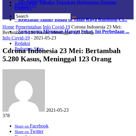
Heryanto Tanaka Tegaskan Hubungan Dengan
REDAKSI
Dadan...
Kelezatan Jamur Bulan di Jalan Raya Bandung-Ci...
Home
Pemerintahan
Info Covid-19
Corona Indonesia 23 Mei:
Sama-sama Minuman Hangat Sehat, Ini Perbedaan ...
Bertambah 5.280 Kasus, Meninggal 123 Orang
Info Covid-19
-
2021-05-23
Redaksi
Pedoman Siber
Corona Indonesia 23 Mei: Bertambah
5.280 Kasus, Meninggal 123 Orang
2021-05-23
378
Facebook
Share on
Twitter
Share on