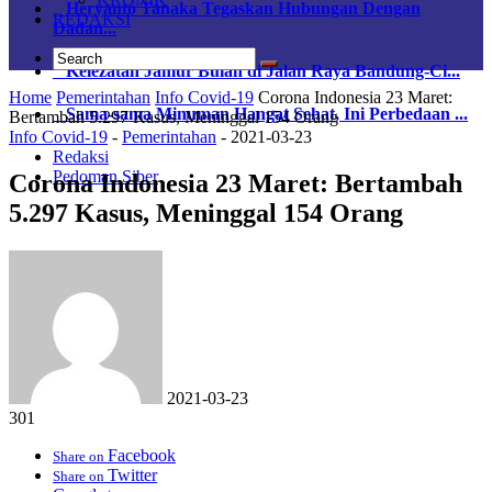
Heryanto Tanaka Tegaskan Hubungan Dengan
REDAKSI
Dadan...
Kelezatan Jamur Bulan di Jalan Raya Bandung-Ci...
Home
Pemerintahan
Info Covid-19
Corona Indonesia 23 Maret:
Sama-sama Minuman Hangat Sehat, Ini Perbedaan ...
Bertambah 5.297 Kasus, Meninggal 154 Orang
Info Covid-19
-
Pemerintahan
-
2021-03-23
Redaksi
Pedoman Siber
Corona Indonesia 23 Maret: Bertambah
5.297 Kasus, Meninggal 154 Orang
2021-03-23
301
Facebook
Share on
Twitter
Share on