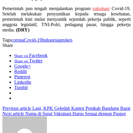
Pemerintah pun tengah menjalankan program
vaksinasi
Covid-19.
Setelah melakukan penyuntikan kepada tenaga kesehatan,
pemerintah kini mulai menyuntik sejumlah pekerja publik, seperti
anggota legislatif, TNI-Polri, pedagang pasar, hingga pekerja
media.
(DRY)
Tags
corona
Covid-19
Indonesia
prokes
Share
Facebook
Share on
Twitter
Share on
Google+
Reddit
Pinterest
Linkedin
Tumblr
Previous article
Lagi, KPK Geledah Kantor Pemkab Bandung Barat
Next article
Nama di Surat Vaksinasi Harus Sesuai dengan Paspor