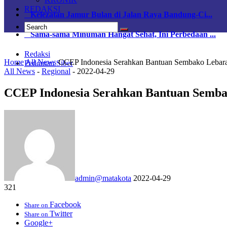
REDAKSI
Kelezatan Jamur Bulan di Jalan Raya Bandung-Ci...
Sama-sama Minuman Hangat Sehat, Ini Perbedaan ...
Redaksi
Home
All News
CCEP Indonesia Serahkan Bantuan Sembako Lebara
Pedoman Siber
All News
-
Regional
-
2022-04-29
CCEP Indonesia Serahkan Bantuan Semba
admin@matakota
2022-04-29
321
Facebook
Share on
Twitter
Share on
Google+