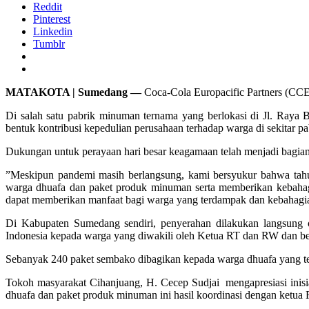
Reddit
Pinterest
Linkedin
Tumblr
MATAKOTA | Sumedang —
Coca-Cola Europacific Partners (CCEP)
Di salah satu pabrik minuman ternama yang berlokasi di Jl. Ray
bentuk kontribusi kepedulian perusahaan terhadap warga di sekitar p
Dukungan untuk perayaan hari besar keagamaan telah menjadi bagian 
”Meskipun pandemi masih berlangsung, kami bersyukur bahwa tahu
warga dhuafa dan paket produk minuman serta memberikan kebahag
dapat memberikan manfaat bagi warga yang terdampak dan kebahagiaa
Di Kabupaten Sumedang sendiri, penyerahan dilakukan langsung
Indonesia kepada warga yang diwakili oleh Ketua RT dan RW dan be
Sebanyak 240 paket sembako dibagikan kepada warga dhuafa yang t
Tokoh masyarakat Cihanjuang, H. Cecep Sudjai mengapresiasi inisi
dhuafa dan paket produk minuman ini hasil koordinasi dengan ketua