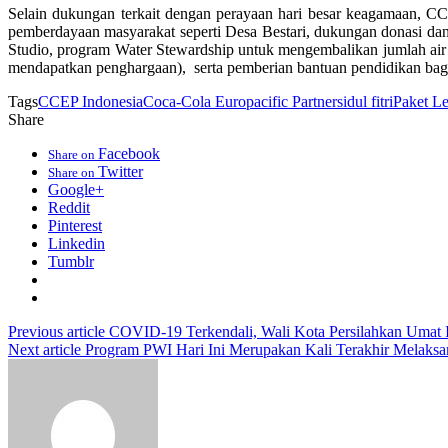
Selain dukungan terkait dengan perayaan hari besar keagamaan, CC
pemberdayaan masyarakat seperti Desa Bestari, dukungan donasi dan
Studio, program Water Stewardship untuk mengembalikan jumlah air 
mendapatkan penghargaan), serta pemberian bantuan pendidikan bagi a
Tags
CCEP Indonesia
Coca-Cola Europacific Partners
idul fitri
Paket L
Share
Facebook
Share on
Twitter
Share on
Google+
Reddit
Pinterest
Linkedin
Tumblr
Previous article
COVID-19 Terkendali, Wali Kota Persilahkan Umat Is
Next article
Program PWI Hari Ini Merupakan Kali Terakhir Melaksan