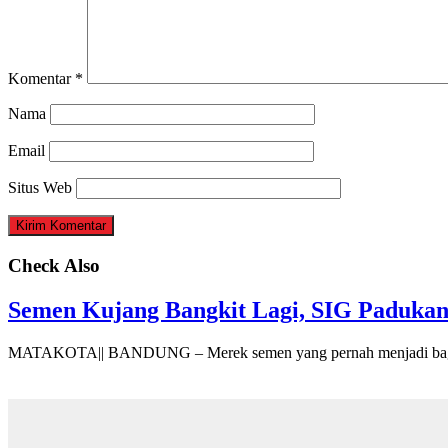
Komentar
*
Nama
Email
Situs Web
Check Also
Semen Kujang Bangkit Lagi, SIG Padukan
MATAKOTA|| BANDUNG – Merek semen yang pernah menjadi bagi