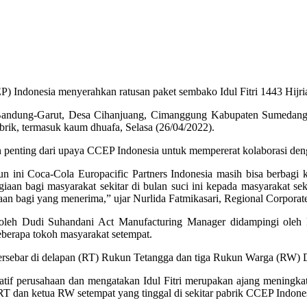
 Indonesia menyerahkan ratusan paket sembako Idul Fitri 1443 Hijriah
a Bandung-Garut, Desa Cihanjuang, Cimanggung Kabupaten Sumedang 
abrik, termasuk kaum dhuafa, Selasa (26/04/2022).
penting dari upaya CCEP Indonesia untuk mempererat kolaborasi denga
n ini Coca-Cola Europacific Partners Indonesia masih bisa berbagi
iaan bagi masyarakat sekitar di bulan suci ini kepada masyarakat 
n bagi yang menerima,” ujar Nurlida Fatmikasari, Regional Corporate 
 oleh Dudi Suhandani Act Manufacturing Manager didampingi ole
berapa tokoh masyarakat setempat.
ersebar di delapan (RT) Rukun Tetangga dan tiga Rukun Warga (RW) 
atif perusahaan dan mengatakan Idul Fitri merupakan ajang meningka
 RT dan ketua RW setempat yang tinggal di sekitar pabrik CCEP Indon