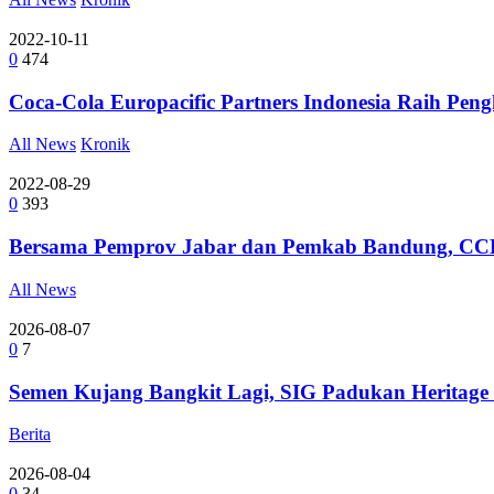
2022-10-11
0
474
Coca-Cola Europacific Partners Indonesia Raih Pe
All News
Kronik
2022-08-29
0
393
Bersama Pemprov Jabar dan Pemkab Bandung, CCEP
All News
2026-08-07
0
7
Semen Kujang Bangkit Lagi, SIG Padukan Heritage
Berita
2026-08-04
0
34