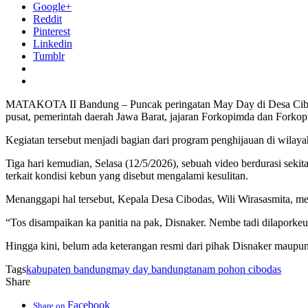
Google+
Reddit
Pinterest
Linkedin
Tumblr
MATAKOTA II Bandung – Puncak peringatan May Day di Desa Cibodas
pusat, pemerintah daerah Jawa Barat, jajaran Forkopimda dan Fork
Kegiatan tersebut menjadi bagian dari program penghijauan di wilaya
Tiga hari kemudian, Selasa (12/5/2026), sebuah video berdurasi sek
terkait kondisi kebun yang disebut mengalami kesulitan.
Menanggapi hal tersebut, Kepala Desa Cibodas, Wili Wirasasmita, men
“Tos disampaikan ka panitia na pak, Disnaker. Nembe tadi dilaporke
Hingga kini, belum ada keterangan resmi dari pihak Disnaker maupun p
Tags
kabupaten bandung
may day bandung
tanam pohon cibodas
Share
Facebook
Share on