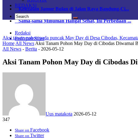
REDAKSI
Kelezatan Jamur Bulan di Jalan Raya Bandung-Ci...
Sama-sama Minuman Hangat Sehat, Ini Perbedaan ...
Redaksi
Aksi tanam pohon pada puncak May Day di Desa Cibodas, Kecamata
Pedoman Siber
Home
All News
Aksi Tanam Pohon May Day di Cibodas Diwarnai B
All News
-
Berita
-
2026-05-12
Aksi Tanam Pohon May Day di Cibodas D
Uus matakota
2026-05-12
347
Facebook
Share on
Twitter
Share on