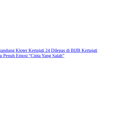
dung Kloter Kertajati 24 Dilepas di BIJB Kertajati
gu Penuh Emosi “Cinta Yang Salah”