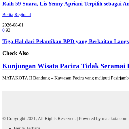
Raih 59 Suara, Lis Yenny Apriani Terpilih sebagai 
Berita
Regional
2026-08-01
0
93
Tiga Hal dari Pelantikan BPD yang Berkaitan La
Check Also
Kunjungan Wisata Pacira Tidak Seramai 
MATAKOTA II Bandung – Kawasan Pacira yang meliputi Pasirjamb
© Copyright 2021, All Rights Reserved. | Powered by matakota.com
Berita Terbaru