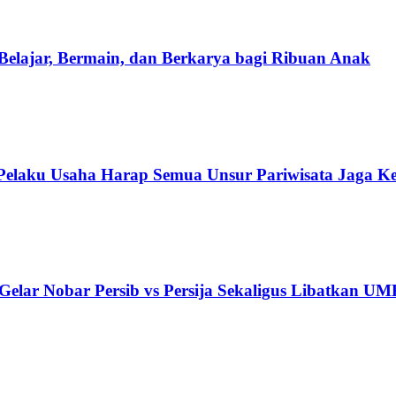
elajar, Bermain, dan Berkarya bagi Ribuan Anak
 Pelaku Usaha Harap Semua Unsur Pariwisata Jaga K
elar Nobar Persib vs Persija Sekaligus Libatkan U