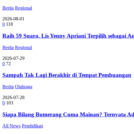
Berita
Regional
2026-08-01
0
118
Raih 59 Suara, Lis Yenny Apriani Terpilih sebagai 
Berita
Regional
2026-07-29
0
72
Sampah Tak Lagi Berakhir di Tempat Pembuangan
Berita
Olahraga
2026-07-28
0
103
Siapa Bilang Bumerang Cuma Mainan? Ternyata A
All News
Pendidikan