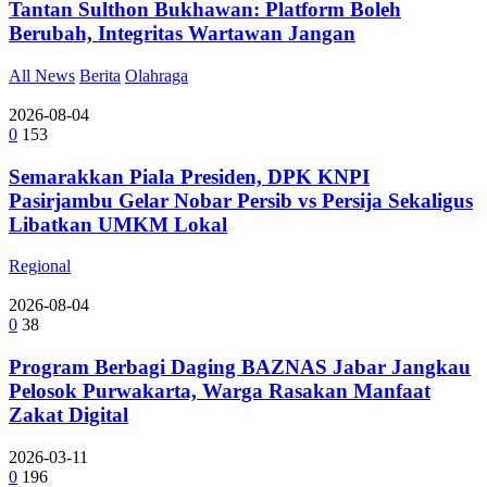
Tantan Sulthon Bukhawan: Platform Boleh
Berubah, Integritas Wartawan Jangan
All News
Berita
Olahraga
2026-08-04
0
153
Semarakkan Piala Presiden, DPK KNPI
Pasirjambu Gelar Nobar Persib vs Persija Sekaligus
Libatkan UMKM Lokal
Regional
2026-08-04
0
38
Program Berbagi Daging BAZNAS Jabar Jangkau
Pelosok Purwakarta, Warga Rasakan Manfaat
Zakat Digital
2026-03-11
0
196