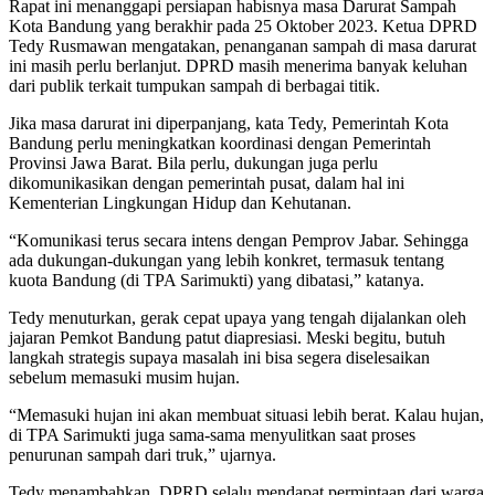
Rapat ini menanggapi persiapan habisnya masa Darurat Sampah
Kota Bandung yang berakhir pada 25 Oktober 2023. Ketua DPRD
Tedy Rusmawan mengatakan, penanganan sampah di masa darurat
ini masih perlu berlanjut. DPRD masih menerima banyak keluhan
dari publik terkait tumpukan sampah di berbagai titik.
Jika masa darurat ini diperpanjang, kata Tedy, Pemerintah Kota
Bandung perlu meningkatkan koordinasi dengan Pemerintah
Provinsi Jawa Barat. Bila perlu, dukungan juga perlu
dikomunikasikan dengan pemerintah pusat, dalam hal ini
Kementerian Lingkungan Hidup dan Kehutanan.
“Komunikasi terus secara intens dengan Pemprov Jabar. Sehingga
ada dukungan-dukungan yang lebih konkret, termasuk tentang
kuota Bandung (di TPA Sarimukti) yang dibatasi,” katanya.
Tedy menuturkan, gerak cepat upaya yang tengah dijalankan oleh
jajaran Pemkot Bandung patut diapresiasi. Meski begitu, butuh
langkah strategis supaya masalah ini bisa segera diselesaikan
sebelum memasuki musim hujan.
“Memasuki hujan ini akan membuat situasi lebih berat. Kalau hujan,
di TPA Sarimukti juga sama-sama menyulitkan saat proses
penurunan sampah dari truk,” ujarnya.
Tedy menambahkan, DPRD selalu mendapat permintaan dari warga