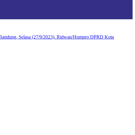
, Bandung, Selasa (27/9/2023). Ridwan/Humpro DPRD Kota