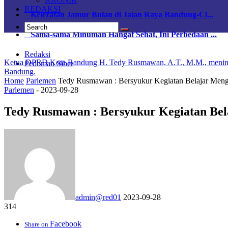
REDAKSI
Kelezatan Jamur Bulan di Jalan Raya Bandung-Ci...
Sama-sama Minuman Hangat Sehat, Ini Perbedaan ...
Redaksi
Ketua DPRD Kota Bandung H. Tedy Rusmawan, A.T., M.M., meninja
Pedoman Siber
Bandung.
Home
Parlemen
Tedy Rusmawan : Bersyukur Kegiatan Belajar Men
Parlemen
-
2023-09-28
Tedy Rusmawan : Bersyukur Kegiatan Be
admin@red01
2023-09-28
314
Facebook
Share on