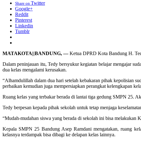
Twitter
Share on
Google+
Reddit
Pinterest
Linkedin
Tumblr
MATAKOTA||BANDUNG, —
Ketua DPRD Kota Bandung H. Tedy R
Dalam peninjauan itu, Tedy bersyukur kegiatan belajar mengajar sud
dua kelas mengalami kerusakan.
“Alhamdulillah dalam dua hari setelah kebakaran pihak kepolisian 
perbaikan kemudian juga mempersiapkan perangkat kelengkapan kelas
Ruang kelas yang terbakar berada di lantai tiga gedung SMPN 25. Aks
Tedy berpesan kepada pihak sekolah untuk tetap menjaga keselamatan 
“Mudah-mudahan siswa yang berada di sekolah ini bisa melakukan K
Kepala SMPN 25 Bandung Asep Ramdani mengatakan, ruang kelas ya
kelasnya terdampak bisa dibagi ke delapan kelas lainnya.