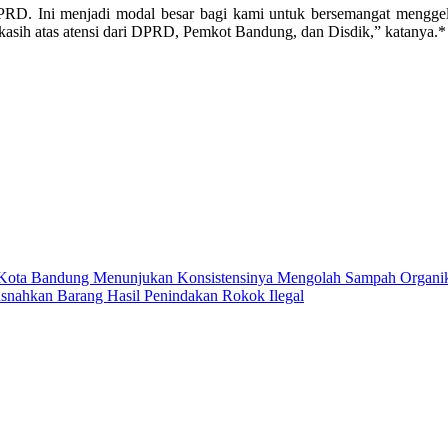
. Ini menjadi modal besar bagi kami untuk bersemangat menggelar 
a kasih atas atensi dari DPRD, Pemkot Bandung, dan Disdik,” katanya.
Kota Bandung Menunjukan Konsistensinya Mengolah Sampah Organi
ahkan Barang Hasil Penindakan Rokok Ilegal