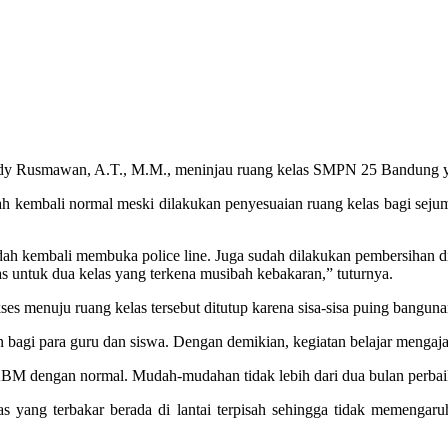
usmawan, A.T., M.M., meninjau ruang kelas SMPN 25 Bandung yang t
ah kembali normal meski dilakukan penyesuaian ruang kelas bagi sejum
sudah kembali membuka police line. Juga sudah dilakukan pembersihan 
 untuk dua kelas yang terkena musibah kebakaran,” tuturnya.
es menuju ruang kelas tersebut ditutup karena sisa-sisa puing banguna
bagi para guru dan siswa. Dengan demikian, kegiatan belajar mengajar
BM dengan normal. Mudah-mudahan tidak lebih dari dua bulan perbaik
ng terbakar berada di lantai terpisah sehingga tidak memengaruh