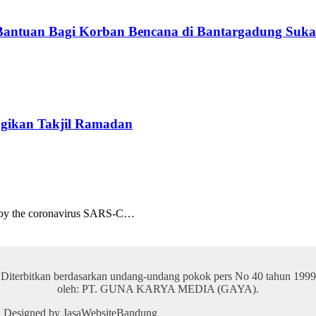
Bantuan Bagi Korban Bencana di Bantargadung Suk
gikan Takjil Ramadan
d by the coronavirus SARS-C…
Diterbitkan berdasarkan undang-undang pokok pers No 40 tahun 1999
oleh: PT. GUNA KARYA MEDIA (GAYA).
 | Designed by JasaWebsiteBandung