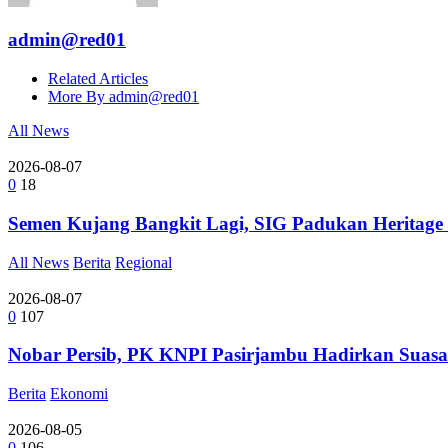
admin@red01
Related Articles
More By admin@red01
All News
2026-08-07
0
18
Semen Kujang Bangkit Lagi, SIG Padukan Heritage
All News
Berita
Regional
2026-08-07
0
107
Nobar Persib, PK KNPI Pasirjambu Hadirkan Suasa
Berita
Ekonomi
2026-08-05
0
106