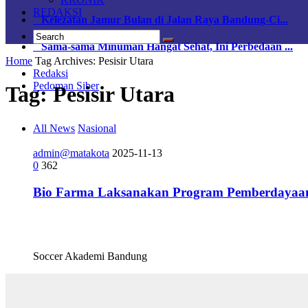
REDAKSI
Kelezatan Jamur Bulan di Jalan Raya Bandung-Ci...
Sama-sama Minuman Hangat Sehat, Ini Perbedaan ...
Home
Tag Archives: Pesisir Utara
Redaksi
Pedoman Siber
Tag:
Pesisir Utara
All News
Nasional
admin@matakota
2025-11-13
0
362
Bio Farma Laksanakan Program Pemberdayaan
Soccer Akademi Bandung