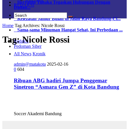
Heryanto Tanaka Tegaskan Hubungan Dengan
REDAKSI
Dadan...
Kelezatan Jamur Bulan di Jalan Raya Bandung-Ci...
Home
Tag Archives: Nicole Rossi
Sama-sama Minuman Hangat Sehat, Ini Perbedaan ...
Tag:
Nicole Rossi
Redaksi
Pedoman Siber
All News
Kronik
admin@matakota
2025-02-16
0
604
Ribuan ABG hadiri Jumpa Penggemar
Sinetron “Asmara Gen Z” di Kota Bandung
Soccer Akademi Bandung