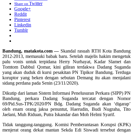
Twitter
Share on
Google+
Reddit
Pinterest
Linkedin
Tumblr
Bandung, matakota.com —
Skandal rasuah RTH Kota Bandung
2012-2013, memasuki babak baru. Setelah majelis hakim mengetuk
palu vonis untuk terpidana Herry Nurhayat, Kadar Slamet dan
Tomtom Dabbul Qomar, kini giliran terdakwa Dadang Suganda
yang akan duduk di kursi pesakitan PN Tipikor Bandung. Terduga
koruptor yang beken dengan sebutan Demang itu akan menjalani
sidang perdana pada Senin (23/11/2020).
Dikutip dari laman Sistem Informasi Penelusuran Perkara (SIPP) PN
Bandung, perkara Dadang Suganda tercatat dengan Nomor
69/Pid.Sus-TPK/2020/PN Bdg. Dadang Suganda akan ‘digarap’
oleh enam orang jaksa penuntut, Haerudin, Budi Nugraha, Tito
Jaelani, Muh Riduan, Putra Iskandar dan Moh Helmi Syarif.
Tidak tanggung-tanggung. Komisi Pemberantasan Korupsi (KPK)
menjerat orang dekat mantan Sekda Edi Siswadi tersebut dengan