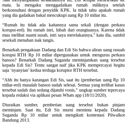
mata. Ia mengaku menggadaikan rumah miliknya setelah
berkonsultasi dengan penyidik KPK. Ia tidak tahu apakah rumah
yang dia gadaikan bakal mencukupi uang Rp 10 miliar itu.
“Rumah itu tidak ada kaitannya sama sekali (dengan perkara
korupsi-red). Itu rumah istri, hibah dari orangtuanya. Karena tidak
mau melihat suami susah, istri saya merelakannya,” kata dia, sambil
sesekali menahan isak tangis.
Benarkah pengakuan Dadang dan Edi Sis bahwa aliran uang rasuah
korupsi RTH Rp 10 miliar dipergunakan untuk mengurus perkara
bansos? Benarkah Dadang Suganda meminjamkan uang tersebut
kepada Edi Sis? Tentu sangat naif jika KPK mempercayai begitu
saja ‘nyanyian’ kedua terduga koruptor RTH tersebut.
“Ahh itu hanya karangan Edi Sis, saat itu (pemberian uang Rp 10
miliar-red) masalah bansos sudah selesai. Semua yang terlibat kasus
tersebut sudah dan sedang dijatuhi vonis,” ungkap sumber tepercaya
kepada redaksi via aplikasi pesan Whats app (18/11/2020).
Diuraikan sumber, pemberian uang tersebut bukan pinjam
meminjam. Saat itu, Edi Sis murni meminta kepada Dadang
Suganda Rp 10 miliar untuk mengikuti kontestasi Pilwalkot
Bandung 2013.