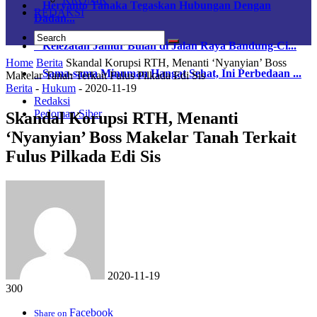
Heryanto Tanaka Tegaskan Hubungan Dengan
REDAKSI
Dadan...
Kelezatan Jamur Bulan di Jalan Raya Bandung-Ci...
Home
Berita
Skandal Korupsi RTH, Menanti ‘Nyanyian’ Boss
Sama-sama Minuman Hangat Sehat, Ini Perbedaan ...
Makelar Tanah Terkait Fulus Pilkada Edi Sis
Berita
-
Hukum
-
2020-11-19
Redaksi
Pedoman Siber
Skandal Korupsi RTH, Menanti
‘Nyanyian’ Boss Makelar Tanah Terkait
Fulus Pilkada Edi Sis
2020-11-19
300
Facebook
Share on