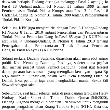
dakwaan berlapis. Dadang disangka melanggar Pasal 2 ayat (1) Jo
Pasal 18 Undang-undang RI Nomor 31 Tahun 1999 tentang
Pemberantasan Tindak Pidana Korupsi atau Pasal 3 Jo. Pasal 18
Undang-Undang RI Nomor 31 Tahun 1999 tentang Pemberantasan
Tindak Pidana Korupsi.
Selain itu, KPK juga menjerat dia dengan Pasal 3 Undang-Undang
RI Nomor 8 Tahun 2010 tentang Pencegahan dan Pemberantasan
Tindak Pidana Pencucian Uang Jo.Pasal 65 ayat (1) KUHPidana
atau Pasal 4 Undang-Undang RI Nomor 8 Tahun 2010 tentang
Pencegahan dan Pemberantasan Tindak Pidana Pencucian
Uang Jo. Pasal 65 ayat (1) KUHPidana.
Sidang perkara Dadang Suganda, dipastikan akan menyedot animo
publik Kota Kembang Bandung. Pasalnya, sederet nama pejabat
dan mantan pejabat tinggi Pemkot Bandung, bakal ikut terseret
dalam pusaran kasus rasuah yang merugikan keuangan negara Rp
69,6 miliar itu. Dipastikan, selain Wali Kota Bandung Oded M
Danial, jaksa penuntut juga akan menghadirkan mantan Sekda Edi
Siswadi sebagai saksi.
Sebelumnya, saat hadir sebagai saksi di persidangan terpidana Herry
Nurhayat, Kadar Slamet dan Tomtom Dabbul Qomar (5/8/2020),
Dadang Suganda mengaku diperintah Edi Siswadi untuk mengikuti
program pengadaan lahan Ruang Terbuka Hijau (RTH). Kata dia,