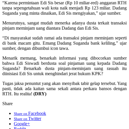
“Karena permintaan Edi Sis besar (Rp 10 miliar-red) anggaran RTH
tanpa sepengetahuan wali kota naik menjadi Rp 123 miliar. Dadang
Suganda yang minta dinaikan, Edi Sis mengiyakan,” ujar sumber.
Menurutnya, sangat mudah menerka adanya dusta terkait transaksi
pinjam meminjam uang diantara Dadang dan Edi Sis.
“Di masyarakat sudah ramai ada transaksi pinjam meminjam seperti
di bank macam gitu. Emang Dadang Suganda bank keliling,” ujar
sumber, dengan dibumbui icon tawa.
Menarik memang, benarkah informasi yang dibocorkan sumber
bahwa Edi Siswadi berdusta soal pinjaman uang kepada Dadang
Suganda? Benarkah dusta pinjam-meminjam uang rasuah itu
diinisiasi Edi Sis untuk menghindari jerat hukum KPK?
Tugas jaksa penuntut yang akan menyibak tabir gelap tersebut. Yang
pasti, tidak ada kaitan sama sekali antara perkara bansos dengan
RTH. Itu realita!
(DRY)
Share
Facebook
Share on
Twitter
Share on
Google+
Reddit