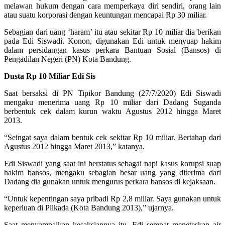
melawan hukum dengan cara memperkaya diri sendiri, orang lain
atau suatu korporasi dengan keuntungan mencapai Rp 30 miliar.
Sebagian dari uang ‘haram’ itu atau sekitar Rp 10 miliar dia berikan
pada Edi Siswadi. Konon, digunakan Edi untuk menyuap hakim
dalam persidangan kasus perkara Bantuan Sosial (Bansos) di
Pengadilan Negeri (PN) Kota Bandung.
Dusta Rp 10 Miliar Edi Sis
Saat bersaksi di PN Tipikor Bandung (27/7/2020) Edi Siswadi
mengaku menerima uang Rp 10 miliar dari Dadang Suganda
berbentuk cek dalam kurun waktu Agustus 2012 hingga Maret
2013.
“Seingat saya dalam bentuk cek sekitar Rp 10 miliar. Bertahap dari
Agustus 2012 hingga Maret 2013,” katanya.
Edi Siswadi yang saat ini berstatus sebagai napi kasus korupsi suap
hakim bansos, mengaku sebagian besar uang yang diterima dari
Dadang dia gunakan untuk mengurus perkara bansos di kejaksaan.
“Untuk kepentingan saya pribadi Rp 2,8 miliar. Saya gunakan untuk
keperluan ‎di Pilkada (Kota Bandung 2013),” ujarnya.
Saat menyampaikan kesaksiannya itu, Edi sempat meneteskan air