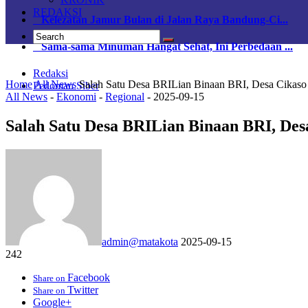
REDAKSI
Kelezatan Jamur Bulan di Jalan Raya Bandung-Ci...
Sama-sama Minuman Hangat Sehat, Ini Perbedaan ...
Redaksi
Home
All News
Salah Satu Desa BRILian Binaan BRI, Desa Cikaso
Pedoman Siber
All News
-
Ekonomi
-
Regional
-
2025-09-15
Salah Satu Desa BRILian Binaan BRI, Des
admin@matakota
2025-09-15
242
Facebook
Share on
Twitter
Share on
Google+