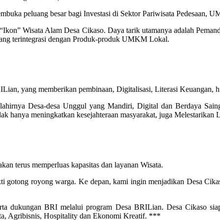
 membuka peluang besar bagi Investasi di Sektor Pariwisata Pedesaan,
di “Ikon” Wisata Alam Desa Cikaso. Daya tarik utamanya adalah Pe
yang terintegrasi dengan Produk-produk UMKM Lokal.
RILian, yang memberikan pembinaan, Digitalisasi, Literasi Keuangan, 
ahirnya Desa-desa Unggul yang Mandiri, Digital dan Berdaya Sa
tidak hanya meningkatkan kesejahteraan masyarakat, juga Melestarika
kan terus memperluas kapasitas dan layanan Wisata.
 gotong royong warga. Ke depan, kami ingin menjadikan Desa Cikaso
rta dukungan BRI melalui program Desa BRILian. Desa Cikaso siap
ta, Agribisnis, Hospitality dan Ekonomi Kreatif. ***