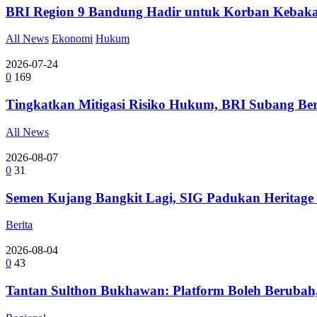
BRI Region 9 Bandung Hadir untuk Korban Kebak
All News
Ekonomi
Hukum
2026-07-24
0
169
Tingkatkan Mitigasi Risiko Hukum, BRI Subang Ber
All News
2026-08-07
0
31
Semen Kujang Bangkit Lagi, SIG Padukan Heritage
Berita
2026-08-04
0
43
Tantan Sulthon Bukhawan: Platform Boleh Berubah,