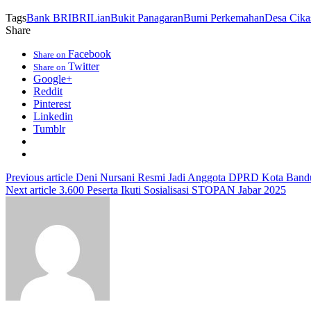
Tags
Bank BRI
BRILian
Bukit Panagaran
Bumi Perkemahan
Desa Cika
Share
Facebook
Share on
Twitter
Share on
Google+
Reddit
Pinterest
Linkedin
Tumblr
Previous article
Deni Nursani Resmi Jadi Anggota DPRD Kota Ban
Next article
3.600 Peserta Ikuti Sosialisasi STOPAN Jabar 2025