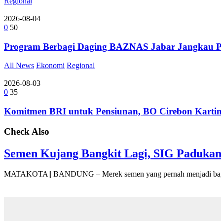
Regional
2026-08-04
0
50
Program Berbagi Daging BAZNAS Jabar Jangkau Pe
All News
Ekonomi
Regional
2026-08-03
0
35
Komitmen BRI untuk Pensiunan, BO Cirebon Kartin
Check Also
Semen Kujang Bangkit Lagi, SIG Padukan
MATAKOTA|| BANDUNG – Merek semen yang pernah menjadi bagi