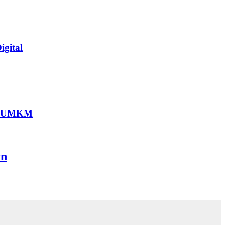
gital
aar UMKM
rn