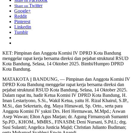
Facebook
Share on
Twitter
Share on
Google+
Reddit
Pinterest
Linkedin
Tumblr
KET: Pimpinan dan Anggota Komisi IV DPRD Kota Bandung
menggelar rapat kerja bersama direksi dan pejabat struktural RSUD
Kota Bandung, Selasa, 14 Oktober 2025. Bimbi/Humpro DPRD
Kota Bandung.
MATAKOTA || BANDUNG, — Pimpinan dan Anggota Komisi IV
DPRD Kota Bandung menggelar rapat kerja bersama direksi dan
pejabat struktural RSUD Kota Bandung, Selasa, 14 Oktober 2025.
Dalam rapat itu, hadir Ketua Komisi IV DPRD Kota Bandung, H.
Iman Lestariyono, S.Si., Wakil Ketua, yaitu H. Rizal Khairul, S.IP.,
M.Si., dan Sekretaris, drg. Maya Himawati, Sp. Orto., serta para
Anggota Komisi IV yakni Drs. Heri Hermawan, M.Mpd.; Aswan
Asep Wawan; Elton Agus Marjan; dr. Agung Firmansyah Sumantri
Sp.PD., KHOM., MMRS., FINASIM; Deni Nursani, S.Pd.I.; drg.
Susi Sulastri; Angelica Justicia Majid; Christian Julianto Budiman;
serta Muhamad Syahlevi Erwin Apandi.