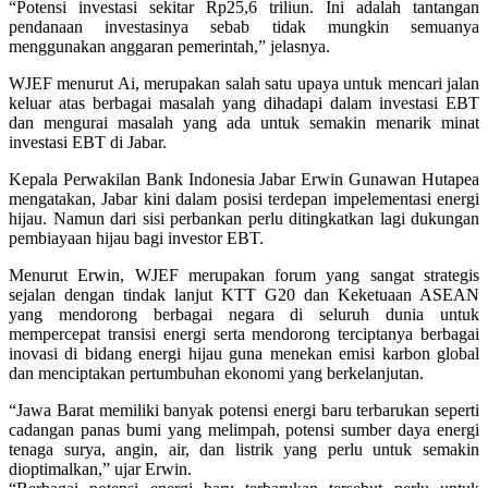
“Potensi investasi sekitar Rp25,6 triliun. Ini adalah tantangan
pendanaan investasinya sebab tidak mungkin semuanya
menggunakan anggaran pemerintah,” jelasnya.
WJEF menurut Ai, merupakan salah satu upaya untuk mencari jalan
keluar atas berbagai masalah yang dihadapi dalam investasi EBT
dan mengurai masalah yang ada untuk semakin menarik minat
investasi EBT di Jabar.
Kepala Perwakilan Bank Indonesia Jabar Erwin Gunawan Hutapea
mengatakan, Jabar kini dalam posisi terdepan impelementasi energi
hijau. Namun dari sisi perbankan perlu ditingkatkan lagi dukungan
pembiayaan hijau bagi investor EBT.
Menurut Erwin, WJEF merupakan forum yang sangat strategis
sejalan dengan tindak lanjut KTT G20 dan Keketuaan ASEAN
yang mendorong berbagai negara di seluruh dunia untuk
mempercepat transisi energi serta mendorong terciptanya berbagai
inovasi di bidang energi hijau guna menekan emisi karbon global
dan menciptakan pertumbuhan ekonomi yang berkelanjutan.
“Jawa Barat memiliki banyak potensi energi baru terbarukan seperti
cadangan panas bumi yang melimpah, potensi sumber daya energi
tenaga surya, angin, air, dan listrik yang perlu untuk semakin
dioptimalkan,” ujar Erwin.