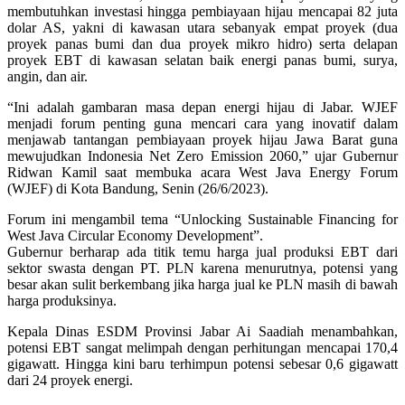
membutuhkan investasi hingga pembiayaan hijau mencapai 82 juta
dolar AS, yakni di kawasan utara sebanyak empat proyek (dua
proyek panas bumi dan dua proyek mikro hidro) serta delapan
proyek EBT di kawasan selatan baik energi panas bumi, surya,
angin, dan air.
“Ini adalah gambaran masa depan energi hijau di Jabar. WJEF
menjadi forum penting guna mencari cara yang inovatif dalam
menjawab tantangan pembiayaan proyek hijau Jawa Barat guna
mewujudkan Indonesia Net Zero Emission 2060,” ujar Gubernur
Ridwan Kamil saat membuka acara West Java Energy Forum
(WJEF) di Kota Bandung, Senin (26/6/2023).
Forum ini mengambil tema “Unlocking Sustainable Financing for
West Java Circular Economy Development”.
Gubernur berharap ada titik temu harga jual produksi EBT dari
sektor swasta dengan PT. PLN karena menurutnya, potensi yang
besar akan sulit berkembang jika harga jual ke PLN masih di bawah
harga produksinya.
Kepala Dinas ESDM Provinsi Jabar Ai Saadiah menambahkan,
potensi EBT sangat melimpah dengan perhitungan mencapai 170,4
gigawatt. Hingga kini baru terhimpun potensi sebesar 0,6 gigawatt
dari 24 proyek energi.