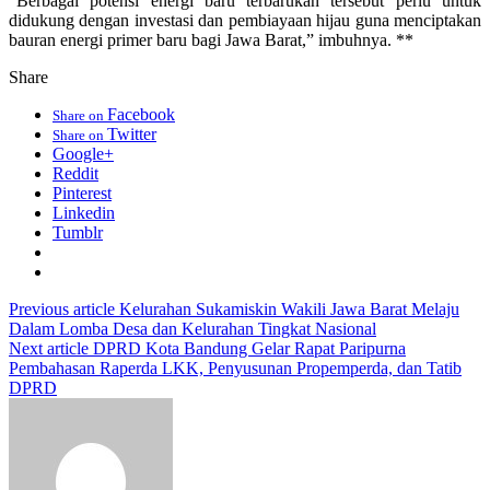
“Berbagai potensi energi baru terbarukan tersebut perlu untuk
didukung dengan investasi dan pembiayaan hijau guna menciptakan
bauran energi primer baru bagi Jawa Barat,” imbuhnya. **
Share
Facebook
Share on
Twitter
Share on
Google+
Reddit
Pinterest
Linkedin
Tumblr
Previous article
Kelurahan Sukamiskin Wakili Jawa Barat Melaju
Dalam Lomba Desa dan Kelurahan Tingkat Nasional
Next article
DPRD Kota Bandung Gelar Rapat Paripurna
Pembahasan Raperda LKK, Penyusunan Propemperda, dan Tatib
DPRD