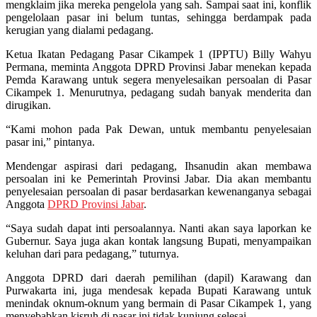
mengklaim jika mereka pengelola yang sah. Sampai saat ini, konflik
pengelolaan pasar ini belum tuntas, sehingga berdampak pada
kerugian yang dialami pedagang.
Ketua Ikatan Pedagang Pasar Cikampek 1 (IPPTU) Billy Wahyu
Permana, meminta Anggota DPRD Provinsi Jabar menekan kepada
Pemda Karawang untuk segera menyelesaikan persoalan di Pasar
Cikampek 1. Menurutnya, pedagang sudah banyak menderita dan
dirugikan.
“Kami mohon pada Pak Dewan, untuk membantu penyelesaian
pasar ini,” pintanya.
Mendengar aspirasi dari pedagang, Ihsanudin akan membawa
persoalan ini ke Pemerintah Provinsi Jabar. Dia akan membantu
penyelesaian persoalan di pasar berdasarkan kewenanganya sebagai
Anggota
DPRD Provinsi Jabar
.
“Saya sudah dapat inti persoalannya. Nanti akan saya laporkan ke
Gubernur. Saya juga akan kontak langsung Bupati, menyampaikan
keluhan dari para pedagang,” tuturnya.
Anggota DPRD dari daerah pemilihan (dapil) Karawang dan
Purwakarta ini, juga mendesak kepada Bupati Karawang untuk
menindak oknum-oknum yang bermain di Pasar Cikampek 1, yang
menyebabkan kisruh di pasar ini tidak kunjung selesai.