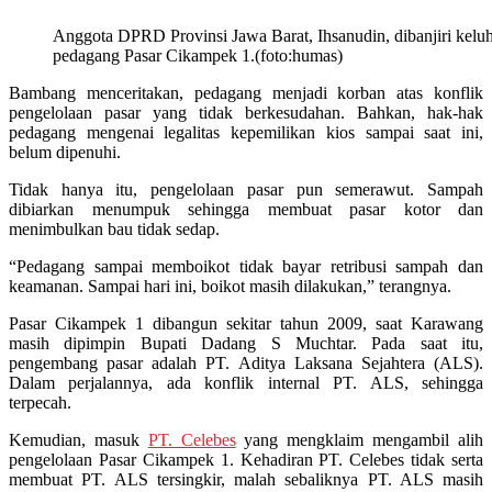
Anggota DPRD Provinsi Jawa Barat, Ihsanudin, dibanjiri kelu
pedagang Pasar Cikampek 1.(foto:humas)
Bambang menceritakan, pedagang menjadi korban atas konflik
pengelolaan pasar yang tidak berkesudahan. Bahkan, hak-hak
pedagang mengenai legalitas kepemilikan kios sampai saat ini,
belum dipenuhi.
Tidak hanya itu, pengelolaan pasar pun semerawut. Sampah
dibiarkan menumpuk sehingga membuat pasar kotor dan
menimbulkan bau tidak sedap.
“Pedagang sampai memboikot tidak bayar retribusi sampah dan
keamanan. Sampai hari ini, boikot masih dilakukan,” terangnya.
Pasar Cikampek 1 dibangun sekitar tahun 2009, saat Karawang
masih dipimpin Bupati Dadang S Muchtar. Pada saat itu,
pengembang pasar adalah PT. Aditya Laksana Sejahtera (ALS).
Dalam perjalannya, ada konflik internal PT. ALS, sehingga
terpecah.
Kemudian, masuk
PT. Celebes
yang mengklaim mengambil alih
pengelolaan Pasar Cikampek 1. Kehadiran PT. Celebes tidak serta
membuat PT. ALS tersingkir, malah sebaliknya PT. ALS masih