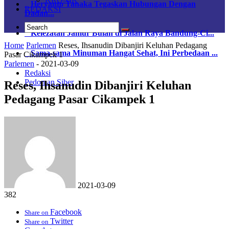
Heryanto Tanaka Tegaskan Hubungan Dengan
REDAKSI
Dadan...
Kelezatan Jamur Bulan di Jalan Raya Bandung-Ci...
Home
Parlemen
Reses, Ihsanudin Dibanjiri Keluhan Pedagang
Sama-sama Minuman Hangat Sehat, Ini Perbedaan ...
Pasar Cikampek 1
Parlemen
-
2021-03-09
Redaksi
Pedoman Siber
Reses, Ihsanudin Dibanjiri Keluhan
Pedagang Pasar Cikampek 1
2021-03-09
382
Facebook
Share on
Twitter
Share on