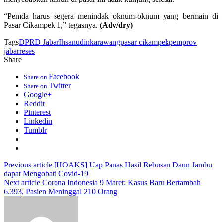
“Pemda harus segera menindak oknum-oknum yang bermain di
Pasar Cikampek 1,” tegasnya.
(Adv/dry)
Tags
DPRD Jabar
Ihsanudin
karawang
pasar cikampek
pemprov
jabar
reses
Share
Facebook
Share on
Twitter
Share on
Google+
Reddit
Pinterest
Linkedin
Tumblr
Previous article
[HOAKS] Uap Panas Hasil Rebusan Daun Jambu
dapat Mengobati Covid-19
Next article
Corona Indonesia 9 Maret: Kasus Baru Bertambah
6.393, Pasien Meninggal 210 Orang