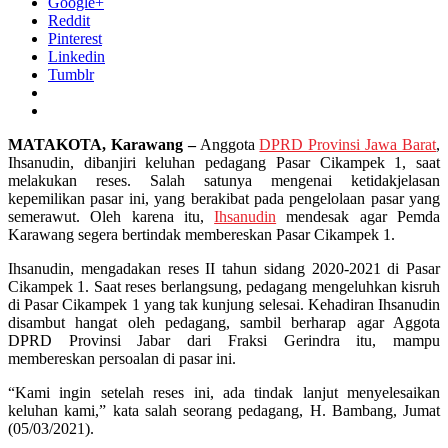
Google+
Reddit
Pinterest
Linkedin
Tumblr
MATAKOTA, Karawang –
Anggota
DPRD Provinsi Jawa Barat
,
Ihsanudin, dibanjiri keluhan pedagang Pasar Cikampek 1, saat
melakukan reses. Salah satunya mengenai ketidakjelasan
kepemilikan pasar ini, yang berakibat pada pengelolaan pasar yang
semerawut. Oleh karena itu,
Ihsanudin
mendesak agar Pemda
Karawang segera bertindak membereskan Pasar Cikampek 1.
Ihsanudin, mengadakan reses II tahun sidang 2020-2021 di Pasar
Cikampek 1. Saat reses berlangsung, pedagang mengeluhkan kisruh
di Pasar Cikampek 1 yang tak kunjung selesai. Kehadiran Ihsanudin
disambut hangat oleh pedagang, sambil berharap agar Aggota
DPRD Provinsi Jabar dari Fraksi Gerindra itu, mampu
membereskan persoalan di pasar ini.
“Kami ingin setelah reses ini, ada tindak lanjut menyelesaikan
keluhan kami,” kata salah seorang pedagang, H. Bambang, Jumat
(05/03/2021).