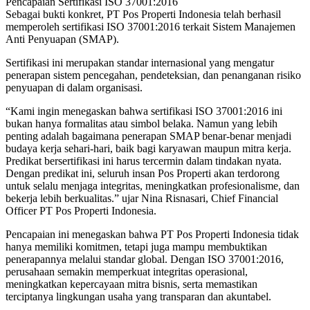
Pencapaian Sertifikasi ISO 37001:2016
Sebagai bukti konkret, PT Pos Properti Indonesia telah berhasil
memperoleh sertifikasi ISO 37001:2016 terkait Sistem Manajemen
Anti Penyuapan (SMAP).
Sertifikasi ini merupakan standar internasional yang mengatur
penerapan sistem pencegahan, pendeteksian, dan penanganan risiko
penyuapan di dalam organisasi.
“Kami ingin menegaskan bahwa sertifikasi ISO 37001:2016 ini
bukan hanya formalitas atau simbol belaka. Namun yang lebih
penting adalah bagaimana penerapan SMAP benar-benar menjadi
budaya kerja sehari-hari, baik bagi karyawan maupun mitra kerja.
Predikat bersertifikasi ini harus tercermin dalam tindakan nyata.
Dengan predikat ini, seluruh insan Pos Properti akan terdorong
untuk selalu menjaga integritas, meningkatkan profesionalisme, dan
bekerja lebih berkualitas.” ujar Nina Risnasari, Chief Financial
Officer PT Pos Properti Indonesia.
Pencapaian ini menegaskan bahwa PT Pos Properti Indonesia tidak
hanya memiliki komitmen, tetapi juga mampu membuktikan
penerapannya melalui standar global. Dengan ISO 37001:2016,
perusahaan semakin memperkuat integritas operasional,
meningkatkan kepercayaan mitra bisnis, serta memastikan
terciptanya lingkungan usaha yang transparan dan akuntabel.