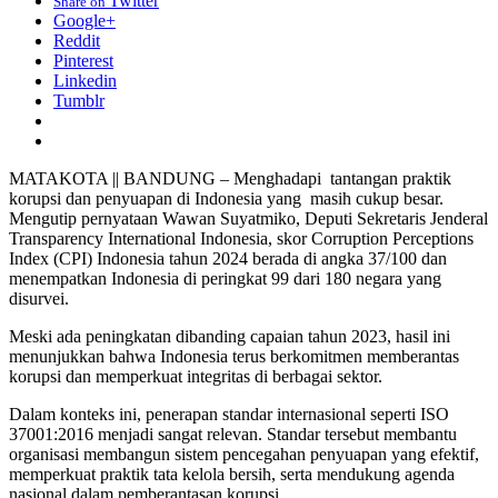
Twitter
Share on
Google+
Reddit
Pinterest
Linkedin
Tumblr
MATAKOTA || BANDUNG – Menghadapi tantangan praktik
korupsi dan penyuapan di Indonesia yang masih cukup besar.
Mengutip pernyataan Wawan Suyatmiko, Deputi Sekretaris Jenderal
Transparency International Indonesia, skor Corruption Perceptions
Index (CPI) Indonesia tahun 2024 berada di angka 37/100 dan
menempatkan Indonesia di peringkat 99 dari 180 negara yang
disurvei.
Meski ada peningkatan dibanding capaian tahun 2023, hasil ini
menunjukkan bahwa Indonesia terus berkomitmen memberantas
korupsi dan memperkuat integritas di berbagai sektor.
Dalam konteks ini, penerapan standar internasional seperti ISO
37001:2016 menjadi sangat relevan. Standar tersebut membantu
organisasi membangun sistem pencegahan penyuapan yang efektif,
memperkuat praktik tata kelola bersih, serta mendukung agenda
nasional dalam pemberantasan korupsi.