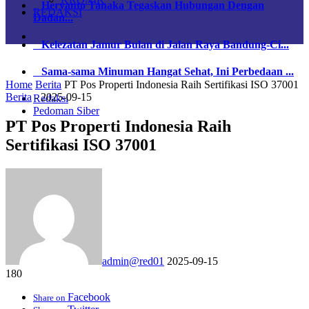
Heryanto Tanaka Tegaskan Hubungan Dengan
REDAKSI
Dadan...
Kelezatan Jamur Bulan di Jalan Raya Bandung-Ci...
Sama-sama Minuman Hangat Sehat, Ini Perbedaan ...
Home
Berita
PT Pos Properti Indonesia Raih Sertifikasi ISO 37001
Berita
-
2025-09-15
Redaksi
Pedoman Siber
PT Pos Properti Indonesia Raih
Sertifikasi ISO 37001
admin@red01
2025-09-15
180
Facebook
Share on