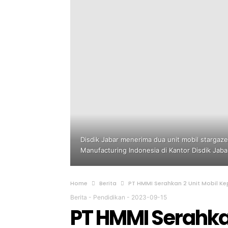
Disdik Jabar menerima dua unit mobil stargaz
Manufacturing Indonesia di Kantor Disdik Jaba
Home
Berita
PT HMMI Serahkan 2 Unit Mobil K
Berita
-
Pendidikan
-
2023-09-15
PT HMMI Serahkan