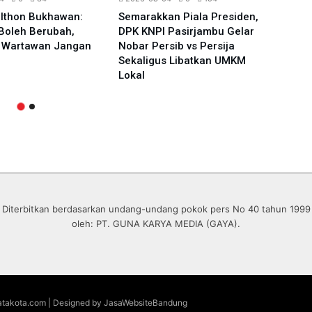
ulthon Bukhawan:
Semarakkan Piala Presiden,
Prog
Boleh Berubah,
DPK KNPI Pasirjambu Gelar
BAZN
s Wartawan Jangan
Nobar Persib vs Persija
Pelo
Sekaligus Libatkan UMKM
Rasa
Lokal
Digit
Diterbitkan berdasarkan undang-undang pokok pers No 40 tahun 1999
oleh: PT. GUNA KARYA MEDIA (GAYA).
 matakota.com | Designed by JasaWebsiteBandung