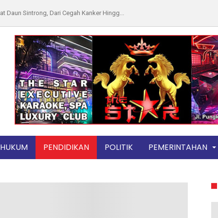
 Daun Sintrong, Dari Cegah Kanker Hingg...
16 Ormas BBC, Mugi Sujana Sampaikan Sej...
ihan dan Kekurangan Samsung A50 yang Pe...
 Surga Togel, Kupon Putih Berserakan di...
p Sebagai Penistaan Agama, Forum Kyai A...
Gegara Nyanyi di Kamar Mandi, Netizen i...
apas Tangerang, Ini 5 Penjara Terpadat ...
 Pimpin Sertijab Kapolres dan Koorsprip...
to Tanaka Tegaskan Hubungan Dengan Dadan...
HUKUM
PENDIDIKAN
POLITIK
PEMERINTAHAN
an Jamur Bulan di Jalan Raya Bandung-Ci...
ma Minuman Hangat Sehat, Ini Perbedaan ...