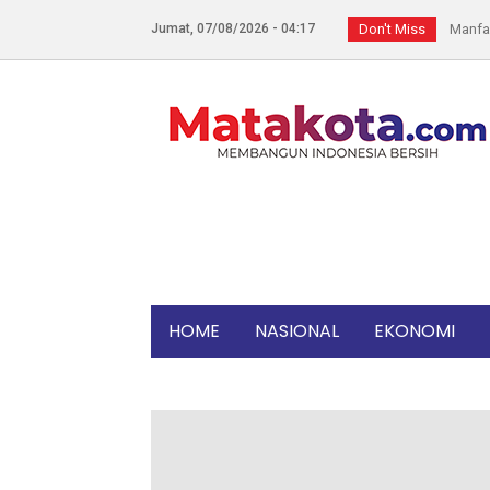
Jumat, 07/08/2026 - 04:17
Don't Miss
Manfaat
HUT Ke-
7 Keleb
Bandung
Diangga
SEREM! 
Bukan L
Kapolda
Heryan
HOME
NASIONAL
EKONOMI
Kelezat
Sama-sa