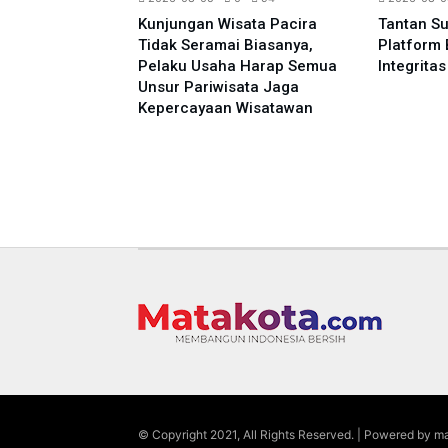
agi Daging
Kunjungan Wisata Pacira
Tantan S
r Jangkau
Tidak Seramai Biasanya,
Platform 
akarta, Warga
Pelaku Usaha Harap Semua
Integrita
aat Zakat
Unsur Pariwisata Jaga
Kepercayaan Wisatawan
© Copyright 2021, All Rights Reserved. | Powered by