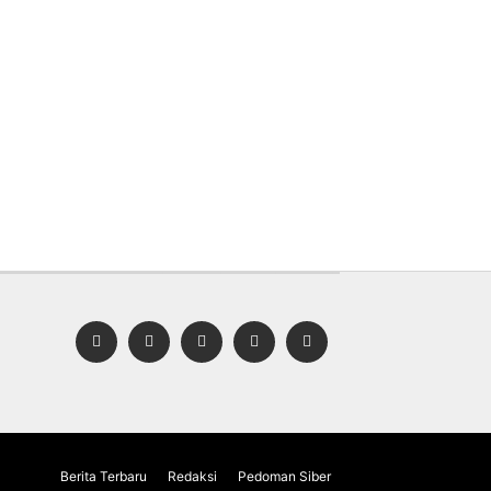
ram Berbagi Daging
Kunjungan Wisata Pacira
AS Jabar Jangkau
Tidak Seramai Biasanya,
sok Purwakarta, Warga
Pelaku Usaha Harap Semua
kan Manfaat Zakat
Unsur Pariwisata Jaga
al
Kepercayaan Wisatawan
Berita Terbaru
Redaksi
Pedoman Siber