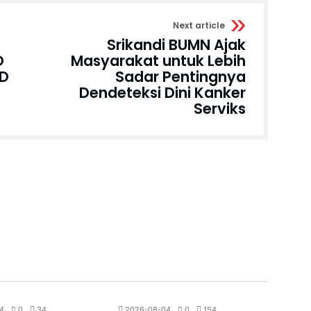
Next article
Srikandi BUMN Ajak
D
Masyarakat untuk Lebih
RD
Sadar Pentingnya
Dendeteksi Dini Kanker
Serviks
1
Berita
All News
Berita
Olahraga
4
0
34
2026-08-04
0
154
2026