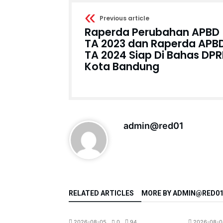
Previous article
Raperda Perubahan APBD
TA 2023 dan Raperda APB
TA 2024 Siap Di Bahas DP
Kota Bandung
admin@red01
RELATED ARTICLES
MORE BY ADMIN@RED0
Regional
Berita
Ekonomi
0
40
2026-08-05
0
94
2026-08-0