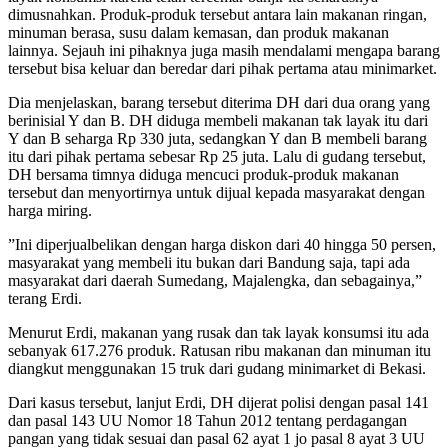
dimusnahkan. Produk-produk tersebut antara lain makanan ringan,
minuman berasa, susu dalam kemasan, dan produk makanan
lainnya. Sejauh ini pihaknya juga masih mendalami mengapa barang
tersebut bisa keluar dan beredar dari pihak pertama atau minimarket.
Dia menjelaskan, barang tersebut diterima DH dari dua orang yang
berinisial Y dan B. DH diduga membeli makanan tak layak itu dari
Y dan B seharga Rp 330 juta, sedangkan Y dan B membeli barang
itu dari pihak pertama sebesar Rp 25 juta. Lalu di gudang tersebut,
DH bersama timnya diduga mencuci produk-produk makanan
tersebut dan menyortirnya untuk dijual kepada masyarakat dengan
harga miring.
”Ini diperjualbelikan dengan harga diskon dari 40 hingga 50 persen,
masyarakat yang membeli itu bukan dari Bandung saja, tapi ada
masyarakat dari daerah Sumedang, Majalengka, dan sebagainya,”
terang Erdi.
Menurut Erdi, makanan yang rusak dan tak layak konsumsi itu ada
sebanyak 617.276 produk. Ratusan ribu makanan dan minuman itu
diangkut menggunakan 15 truk dari gudang minimarket di Bekasi.
Dari kasus tersebut, lanjut Erdi, DH dijerat polisi dengan pasal 141
dan pasal 143 UU Nomor 18 Tahun 2012 tentang perdagangan
pangan yang tidak sesuai dan pasal 62 ayat 1 jo pasal 8 ayat 3 UU