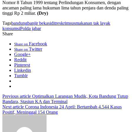
Nomor 8 Tahun 1999 tentang Perlindungan Konsumen, dengan
ancaman paling lama hukuman lima tahun penjara dan denda paling
tinggi Rp 2 miliar.
(Dry)
Tags
bandung
banjir bekasi
ditreskrimsus
makanan tak layak
konsumsi
Polda jabar
Share
Facebook
Share on
Twitter
Share on
Google+
Reddit
Pinterest
Linkedin
Tumblr
Previous article
Optimalkan Larangan Mudik, Kota Bandung Tutup
Bandara, Stasiun KA dan Terminal
Next article
Corona Indonesia 24 April: Bertambah 4.544 Kasus
Positif, Meninggal 154 Orang