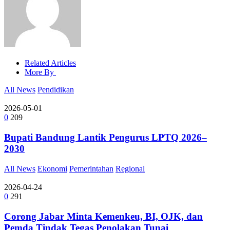
Related Articles
More By
All News
Pendidikan
2026-05-01
0
209
Bupati Bandung Lantik Pengurus LPTQ 2026–
2030
All News
Ekonomi
Pemerintahan
Regional
2026-04-24
0
291
Corong Jabar Minta Kemenkeu, BI, OJK, dan
Pemda Tindak Tegas Penolakan Tunai