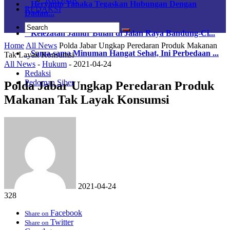
Heryanto Tanaka Tegaskan Hubungan Dengan
REDAKSI
Dadan...
Kelezatan Jamur Bulan di Jalan Raya Bandung-Ci...
Home
All News
Polda Jabar Ungkap Peredaran Produk Makanan
Sama-sama Minuman Hangat Sehat, Ini Perbedaan ...
Tak Layak Konsumsi
All News
-
Hukum
-
2021-04-24
Redaksi
Pedoman Siber
Polda Jabar Ungkap Peredaran Produk
Makanan Tak Layak Konsumsi
2021-04-24
328
Facebook
Share on
Twitter
Share on