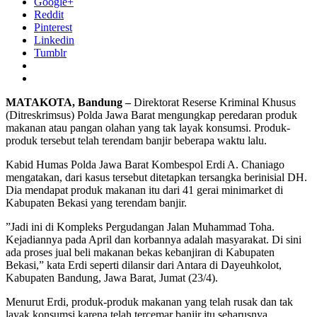
Google+
Reddit
Pinterest
Linkedin
Tumblr
MATAKOTA, Bandung –
Direktorat Reserse Kriminal Khusus
(Ditreskrimsus) Polda Jawa Barat mengungkap peredaran produk
makanan atau pangan olahan yang tak layak konsumsi. Produk-
produk tersebut telah terendam banjir beberapa waktu lalu.
Kabid Humas Polda Jawa Barat Kombespol Erdi A. Chaniago
mengatakan, dari kasus tersebut ditetapkan tersangka berinisial DH.
Dia mendapat produk makanan itu dari 41 gerai minimarket di
Kabupaten Bekasi yang terendam banjir.
”Jadi ini di Kompleks Pergudangan Jalan Muhammad Toha.
Kejadiannya pada April dan korbannya adalah masyarakat. Di sini
ada proses jual beli makanan bekas kebanjiran di Kabupaten
Bekasi,” kata Erdi seperti dilansir dari Antara di Dayeuhkolot,
Kabupaten Bandung, Jawa Barat, Jumat (23/4).
Menurut Erdi, produk-produk makanan yang telah rusak dan tak
layak konsumsi karena telah tercemar banjir itu seharusnya