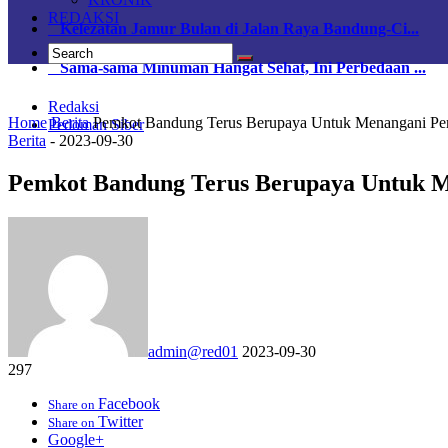
REDAKSI
Kelezatan Jamur Bulan di Jalan Raya Bandung-Ci...
Sama-sama Minuman Hangat Sehat, Ini Perbedaan ...
Redaksi
Home
Berita
Pemkot Bandung Terus Berupaya Untuk Menangani Pe
Pedoman Siber
Berita
-
2023-09-30
Pemkot Bandung Terus Berupaya Untuk M
admin@red01
2023-09-30
297
Facebook
Share on
Twitter
Share on
Google+