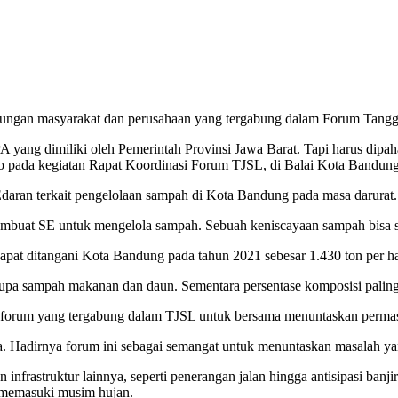
asyarakat dan perusahaan yang tergabung dalam Forum Tanggun
 yang dimiliki oleh Pemerintah Provinsi Jawa Barat. Tapi harus dipa
no pada kegiatan Rapat Koordinasi Forum TJSL, di Balai Kota Bandun
Edaran terkait pengelolaan sampah di Kota Bandung pada masa darurat.
mbuat SE untuk mengelola sampah. Sebuah keniscayaan sampah bisa sel
t ditangani Kota Bandung pada tahun 2021 sebesar 1.430 ton per hari,
rupa sampah makanan dan daun. Sementara persentase komposisi paling
a forum yang tergabung dalam TJSL untuk bersama menuntaskan permasa
 Hadirnya forum ini sebagai semangat untuk menuntaskan masalah yan
infrastruktur lainnya, seperti penerangan jalan hingga antisipasi banj
n memasuki musim hujan.