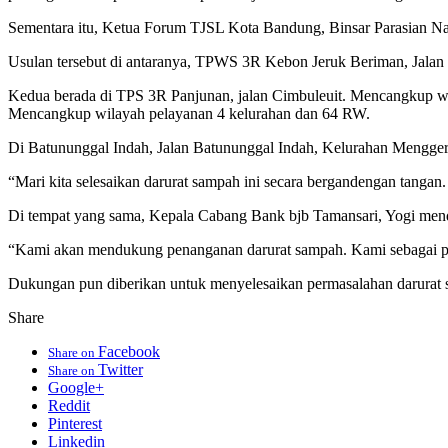
Sementara itu, Ketua Forum TJSL Kota Bandung, Binsar Parasian Na
Usulan tersebut di antaranya, TPWS 3R Kebon Jeruk Beriman, Jala
Kedua berada di TPS 3R Panjunan, jalan Cimbuleuit. Mencangkup wi
Mencangkup wilayah pelayanan 4 kelurahan dan 64 RW.
Di Batununggal Indah, Jalan Batununggal Indah, Kelurahan Mengg
“Mari kita selesaikan darurat sampah ini secara bergandengan tangan
Di tempat yang sama, Kepala Cabang Bank bjb Tamansari, Yogi mend
“Kami akan mendukung penanganan darurat sampah. Kami sebagai p
Dukungan pun diberikan untuk menyelesaikan permasalahan darurat 
Share
Facebook
Share on
Twitter
Share on
Google+
Reddit
Pinterest
Linkedin