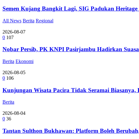
Semen Kujang Bangkit Lagi, SIG Padukan Heritage
All News
Berita
Regional
2026-08-07
0
107
Nobar Persib, PK KNPI Pasirjambu Hadirkan Suasa
Berita
Ekonomi
2026-08-05
0
106
Kunjungan Wisata Pacira Tidak Seramai Biasanya,
Berita
2026-08-04
0
36
Tantan Sulthon Bukhawan: Platform Boleh Berubah,