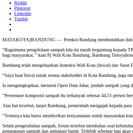
Reddit
Pinterest
Linkedin
Tumblr
MATAKOTA||BANDUNG — Pemkot Bandung membutuhkan dukungan m
“Bagaimana pengelolaan sampah kita ini masih tergantung kepada TPA
bagi masyarakat, ” kata Pj Wali Kota Bandung, Bambang Tirtoyulio
Bambang telah mengeluarkan Instruksi Wali Kota (Inwal) dan Surat 
“Saya buat Inwal untuk semua stakeholder di Kota Bandung, juga me
Ia mengungkapkan, menurut Open Data Jabar, jumlah sampah yang dapa
“Persentase komposisi sampah itu terbanyak sebesar 44,51 persen be
Atas hal tersebut, lanjut Bambang, pemerintah mengajak kepada par
“Tentunya kita harus memberikan kenyamanan untuk masyarakat kota.
Selain pengendalian sampah, forum tersebut membahas soal kebutuhan 
penanganan sampah dan antisipasi banjir. Terlebih sebentar lagi aka