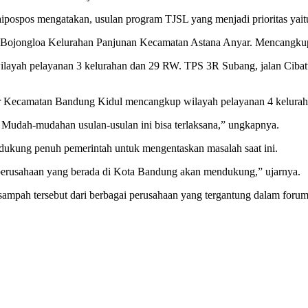
ipospos mengatakan, usulan program TJSL yang menjadi prioritas yait
n Bojongloa Kelurahan Panjunan Kecamatan Astana Anyar. Mencangkup
layah pelayanan 3 kelurahan dan 29 RW. TPS 3R Subang, jalan Cibat
er Kecamatan Bandung Kidul mencangkup wilayah pelayanan 4 kelura
. Mudah-mudahan usulan-usulan ini bisa terlaksana,” ungkapnya.
ukung penuh pemerintah untuk mengentaskan masalah saat ini.
erusahaan yang berada di Kota Bandung akan mendukung,” ujarnya.
sampah tersebut dari berbagai perusahaan yang tergantung dalam foru