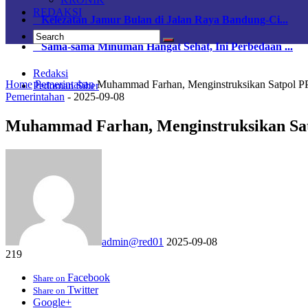
REDAKSI
Kelezatan Jamur Bulan di Jalan Raya Bandung-Ci...
Sama-sama Minuman Hangat Sehat, Ini Perbedaan ...
Redaksi
Home
Pemerintahan
Muhammad Farhan, Menginstruksikan Satpol P
Pedoman Siber
Pemerintahan
-
2025-09-08
Muhammad Farhan, Menginstruksikan Sa
admin@red01
2025-09-08
219
Facebook
Share on
Twitter
Share on
Google+