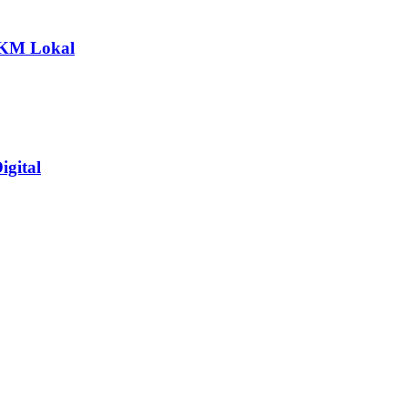
MKM Lokal
gital