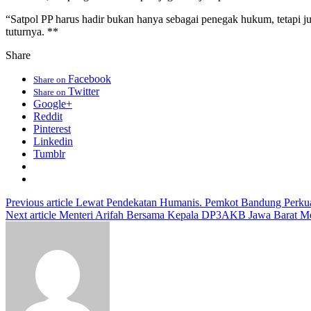
“Satpol PP harus hadir bukan hanya sebagai penegak hukum, tetapi 
tuturnya. **
Share
Facebook
Share on
Twitter
Share on
Google+
Reddit
Pinterest
Linkedin
Tumblr
Previous article
Lewat Pendekatan Humanis. Pemkot Bandung Perkuat
Next article
Menteri Arifah Bersama Kepala DP3AKB Jawa Barat Me