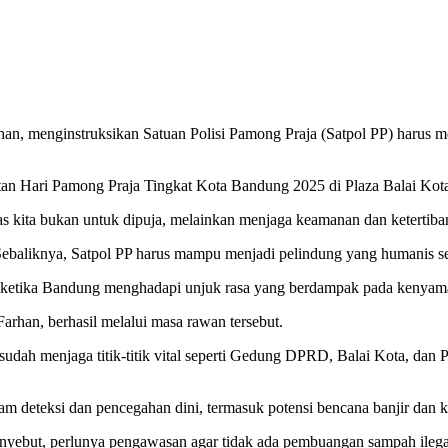
ginstruksikan Satuan Polisi Pamong Praja (Satpol PP) harus menja
tan Hari Pamong Praja Tingkat Kota Bandung 2025 di Plaza Balai Kot
as kita bukan untuk dipuja, melainkan menjaga keamanan dan ketertib
 Sebaliknya, Satpol PP harus mampu menjadi pelindung yang humanis se
i ketika Bandung menghadapi unjuk rasa yang berdampak pada kenya
arhan, berhasil melalui masa rawan tersebut.
sudah menjaga titik-titik vital seperti Gedung DPRD, Balai Kota, dan
lam deteksi dan pencegahan dini, termasuk potensi bencana banjir dan 
menyebut, perlunya pengawasan agar tidak ada pembuangan sampah ilega