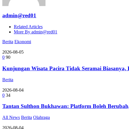
admin@red01
Related Articles
More By admin@red01
Berita
Ekonomi
2026-08-05
0
90
Kunjungan Wisata Pacira Tidak Seramai Biasanya,
Berita
2026-08-04
0
34
Tantan Sulthon Bukhawan: Platform Boleh Berubah,
All News
Berita
Olahraga
2026-08-04