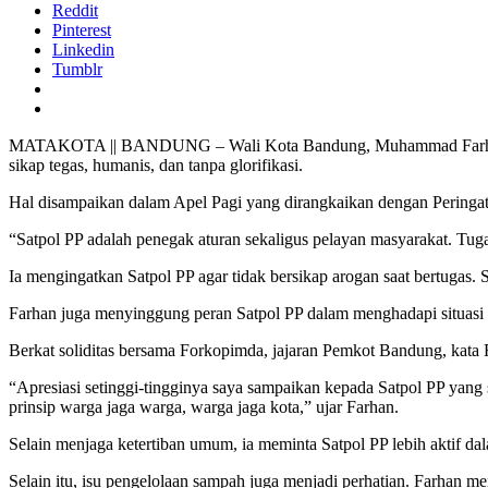
Reddit
Pinterest
Linkedin
Tumblr
MATAKOTA || BANDUNG – Wali Kota Bandung, Muhammad Farhan, men
sikap tegas, humanis, dan tanpa glorifikasi.
Hal disampaikan dalam Apel Pagi yang dirangkaikan dengan Peringa
“Satpol PP adalah penegak aturan sekaligus pelayan masyarakat. Tug
Ia mengingatkan Satpol PP agar tidak bersikap arogan saat bertugas.
Farhan juga menyinggung peran Satpol PP dalam menghadapi situas
Berkat soliditas bersama Forkopimda, jajaran Pemkot Bandung, kata F
“Apresiasi setinggi-tingginya saya sampaikan kepada Satpol PP yang 
prinsip warga jaga warga, warga jaga kota,” ujar Farhan.
Selain menjaga ketertiban umum, ia meminta Satpol PP lebih aktif da
Selain itu, isu pengelolaan sampah juga menjadi perhatian. Farhan 