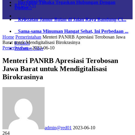
Heryanto Tanaka Tegaskan Hubungan Dengan
REDAKSI
Dadan...
Kelezatan Jamur Bulan di Jalan Raya Bandung-Ci...
Sama-sama Minuman Hangat Sehat, Ini Perbedaan ...
Home
Pemerintahan
Menteri PANRB Apresiasi Terobosan Jawa
Barat untuk Mendigitalisasi Birokrasinya
Redaksi
Pemerintahan
-
2023-06-10
Pedoman Siber
Menteri PANRB Apresiasi Terobosan
Jawa Barat untuk Mendigitalisasi
Birokrasinya
admin@red01
2023-06-10
264