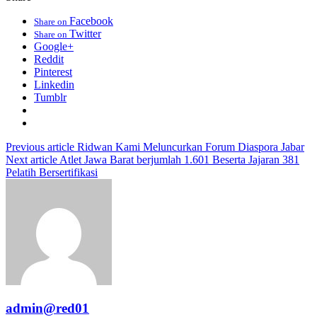
Facebook
Share on
Twitter
Share on
Google+
Reddit
Pinterest
Linkedin
Tumblr
Previous article
Ridwan Kami Meluncurkan Forum Diaspora Jabar
Next article
Atlet Jawa Barat berjumlah 1.601 Beserta Jajaran 381
Pelatih Bersertifikasi
admin@red01