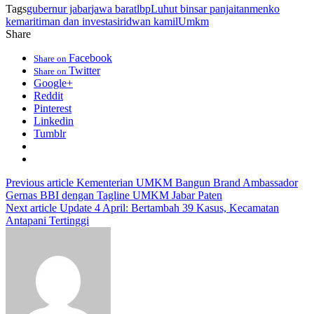
Tags
gubernur jabar
jawa barat
lbp
Luhut binsar panjaitan
menko
kemaritiman dan investasi
ridwan kamil
Umkm
Share
Facebook
Share on
Twitter
Share on
Google+
Reddit
Pinterest
Linkedin
Tumblr
Previous article
Kementerian UMKM Bangun Brand Ambassador
Gernas BBI dengan Tagline UMKM Jabar Paten
Next article
Update 4 April: Bertambah 39 Kasus, Kecamatan
Antapani Tertinggi