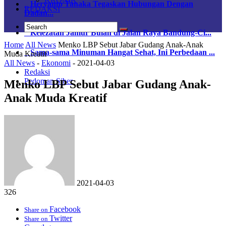
Heryanto Tanaka Tegaskan Hubungan Dengan
REDAKSI
Dadan...
Kelezatan Jamur Bulan di Jalan Raya Bandung-Ci...
Home
All News
Menko LBP Sebut Jabar Gudang Anak-Anak
Sama-sama Minuman Hangat Sehat, Ini Perbedaan ...
Muda Kreatif
All News
-
Ekonomi
-
2021-04-03
Redaksi
Pedoman Siber
Menko LBP Sebut Jabar Gudang Anak-
Anak Muda Kreatif
2021-04-03
326
Facebook
Share on
Twitter
Share on