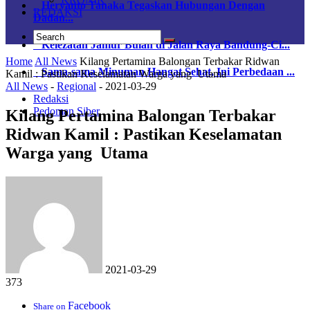
Heryanto Tanaka Tegaskan Hubungan Dengan
REDAKSI
Dadan...
Kelezatan Jamur Bulan di Jalan Raya Bandung-Ci...
Home
All News
Kilang Pertamina Balongan Terbakar Ridwan
Sama-sama Minuman Hangat Sehat, Ini Perbedaan ...
Kamil : Pastikan Keselamatan Warga yang Utama
All News
-
Regional
-
2021-03-29
Redaksi
Pedoman Siber
Kilang Pertamina Balongan Terbakar
Ridwan Kamil : Pastikan Keselamatan
Warga yang Utama
2021-03-29
373
Facebook
Share on