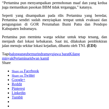
“Pertamina pun menyampaikan permohonan maaf dan yang kedua
juga memastikan pasokan BBM tidak terganggu,” katanya.
Seperti yang disampaikan pada rilis Pertamina yang beredar,
Pertamina sendiri sudah menyiapkan tempat untuk evakuasi dan
pengungsian di GOR Perumahan Bumi Patra dan Pendopo
Kabupaten Indramayu.
Pertamina pun meminta warga sekitar untuk tetap tenang, dan
menjauh dari lokasi kebakaran. Saat ini, dilakukan pemblokiran
jalan menuju sekitar lokasi kejadian, dibantu oleh TNI.
(EDI)
Tags
balongan
gubernur
indramayu
jawa barat
Kilang
minyak
Pertamina
ridwan kamil
Share
Facebook
Share on
Twitter
Share on
Google+
Reddit
Pinterest
Linkedin
Tumblr