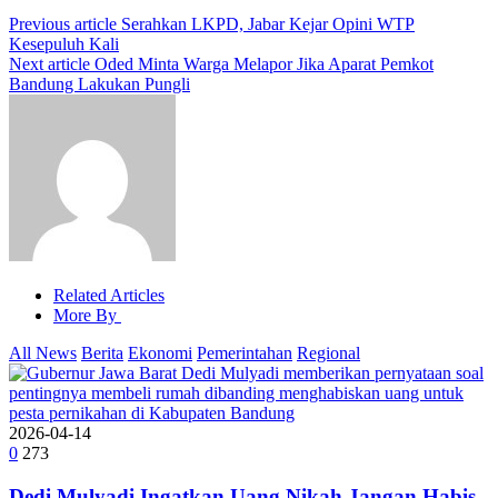
Previous article
Serahkan LKPD, Jabar Kejar Opini WTP
Kesepuluh Kali
Next article
Oded Minta Warga Melapor Jika Aparat Pemkot
Bandung Lakukan Pungli
Related Articles
More By
All News
Berita
Ekonomi
Pemerintahan
Regional
2026-04-14
0
273
Dedi Mulyadi Ingatkan Uang Nikah Jangan Habis,