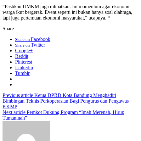
“Pastikan UMKM juga dilibatkan. Ini momentum agar ekonomi
warga ikut bergerak. Event seperti ini bukan hanya soal olahraga,
tapi juga pertemuan ekonomi masyarakat,” ucapnya. *
Share
Facebook
Share on
Twitter
Share on
Google+
Reddit
Pinterest
Linkedin
Tumblr
Previous article
Ketua DPRD Kota Bandung Menghadiri
Bimbingan Teknis Perkoperasian Bagi Pengurus dan Pengawas
KKMP
Next article
Pemkot Dukung Program “Imah Merenah, Hirup
Tumaninah”