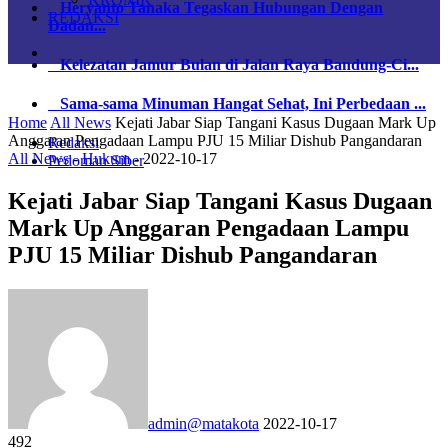
REDAKSI
Kelezatan Jamur Bulan di Jalan Raya Bandung-Ci...
Sama-sama Minuman Hangat Sehat, Ini Perbedaan ...
Redaksi
Pedoman Siber
Home
All News
Kejati Jabar Siap Tangani Kasus Dugaan Mark Up
Anggaran Pengadaan Lampu PJU 15 Miliar Dishub Pangandaran
All News
-
Hukum
-
2022-10-17
Kejati Jabar Siap Tangani Kasus Dugaan
Mark Up Anggaran Pengadaan Lampu
PJU 15 Miliar Dishub Pangandaran
admin@matakota
2022-10-17
492