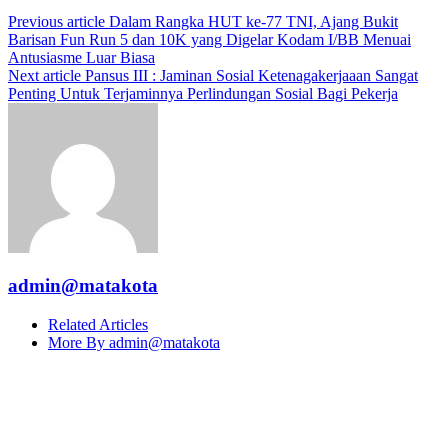
Previous article
Dalam Rangka HUT ke-77 TNI, Ajang Bukit
Barisan Fun Run 5 dan 10K yang Digelar Kodam I/BB Menuai
Antusiasme Luar Biasa
Next article
Pansus III : Jaminan Sosial Ketenagakerjaaan Sangat
Penting Untuk Terjaminnya Perlindungan Sosial Bagi Pekerja
admin@matakota
Related Articles
More By admin@matakota