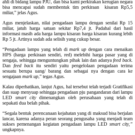
ahli di bidang lampu PJU, dan bisa kami perkirakan kerugian negara
bisa mencapai sudah membentuk tim perkiraan kisaran Rp5,5
miliar,” jelas Agus.
Agus menjelaskan, nilai pengadaan lampu dengan senilai Rp 15
miliar, jatuh harga satuan sekitar Rp7,4 jt. Padahal dari hasil
informasi masih ada harga lampu kisaran harga kisaran kurang lebih
Rp 5 jt. Artinya sudah ada selisih yang cukup besar.
“Pengadaan lampu yang telah di
mark up
dengan cara menaikan
HPS (harga perkiraan sendiri, red) melebihi harga pasar yang di
sengaja, sehingga menguntungkan pihak lain dan adanya
feed back.
Dan
feed back
itu sendiri yaitu pengelolaan pengadaan terima
sesuatu berupa uang/ barang dan sebagai nya dengan cara ke
sengajaan
mark up
,” tegas Agus.
Kalau diperhatikan, lanjut Agus, hal tersebut telah terjadi Gratifikasi
dan suap menyuap sehingga pengadaan pju pangandaran dari lampu
LED
smart city
dimenangkan oleh perusahaan yang telah di
sepakati dua belah pihak.
“Segala bentuk perencanaan kejahatan yang di maksud bisa berjalan
lancar, karena adanya peran seorang pengusaha yang menjadi team
sukses pemenangan kegiatan pengadaan lampu LED
smart city,”
ungkapnya.