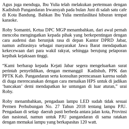
Agus juga menduga, Ibu Yulia telah melakukan pertemuan dengan
Kadishub Pangandaran Irwansyah pada bulan Juni di salah satu cafe
di Kota Bandung. Bahkan Ibu Yulia memfasilitasi hiburan tempat
karaoke.
Roby Somantri, Ketua DPC MGP menambahkan, dari awal pernah
mencoba mengingatkan kepada pihak yang berkepentingan dengan
cara audensi dan berunjuk rasa di depan Kantor DPRD Jabar,
namun asfirasinya sebagai masyarakat Jawa Barat mendapatkan
kekecewaan dari para wakil rakyat, sehingga berujung pelaporan
kepihak kejaksaan tinggi.
“Kami berharap kepada Kejati Jabar segera mengeluarkan surat
perintah penyelidikan, dengan memanggil Kadishub, PPK dan
PPTK Kab. Pangandaran serta konsultan perencanaan karena sudah
di duga merencanakan dengan cara menaikan HPS untuk di jadikan
‘bancakan’ demi mendapatkan ke untungan di luar aturan,” urai
Roby.
Roby menambahkan, pengadaan lampu LED sudah tidak sesuai
Permen Perhubungan No. 27 Tahun 2018 tentang lampu PJU.
Pengadaan di setiap daerah pasti berbeda antara jalan kota, Provinsi
dan nasional, namun untuk PJU pangandaran di sama ratakan
dengan memakai lampu yang berkapasitas 120 watt.