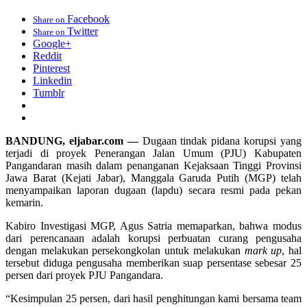
Facebook
Share on
Twitter
Share on
Google+
Reddit
Pinterest
Linkedin
Tumblr
BANDUNG, eljabar.com —
Dugaan tindak pidana korupsi yang
terjadi di proyek Penerangan Jalan Umum (PJU) Kabupaten
Pangandaran masih dalam penanganan Kejaksaan Tinggi Provinsi
Jawa Barat (Kejati Jabar), Manggala Garuda Putih (MGP) telah
menyampaikan laporan dugaan (lapdu) secara resmi pada pekan
kemarin.
Kabiro Investigasi MGP, Agus Satria memaparkan, bahwa modus
dari perencanaan adalah korupsi perbuatan curang pengusaha
dengan melakukan persekongkolan untuk melakukan
mark up
, hal
tersebut diduga pengusaha memberikan suap persentase sebesar 25
persen dari proyek PJU Pangandara.
“Kesimpulan 25 persen, dari hasil penghitungan kami bersama team