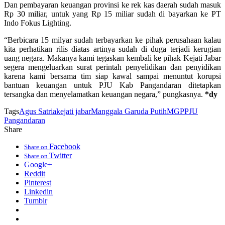
Dan pembayaran keuangan provinsi ke rek kas daerah sudah masuk
Rp 30 miliar, untuk yang Rp 15 miliar sudah di bayarkan ke PT
Indo Fokus Lighting.
“Berbicara 15 milyar sudah terbayarkan ke pihak perusahaan kalau
kita perhatikan rilis diatas artinya sudah di duga terjadi kerugian
uang negara. Makanya kami tegaskan kembali ke pihak Kejati Jabar
segera mengeluarkan surat perintah penyelidikan dan penyidikan
karena kami bersama tim siap kawal sampai menuntut korupsi
bantuan keuangan untuk PJU Kab Pangandaran ditetapkan
tersangka dan menyelamatkan keuangan negara,” pungkasnya.
*dy
Tags
Agus Satria
kejati jabar
Manggala Garuda Putih
MGP
PJU
Pangandaran
Share
Facebook
Share on
Twitter
Share on
Google+
Reddit
Pinterest
Linkedin
Tumblr