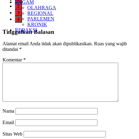
RAGAM
2
OLAHRAGA
3
REGIONAL
PARLEMEN
4
KRONIK
REDAKSI
Tinggalkan Balasan
Alamat email Anda tidak akan dipublikasikan.
Ruas yang wajib
ditandai
*
Komentar
*
Nama
Email
Situs Web