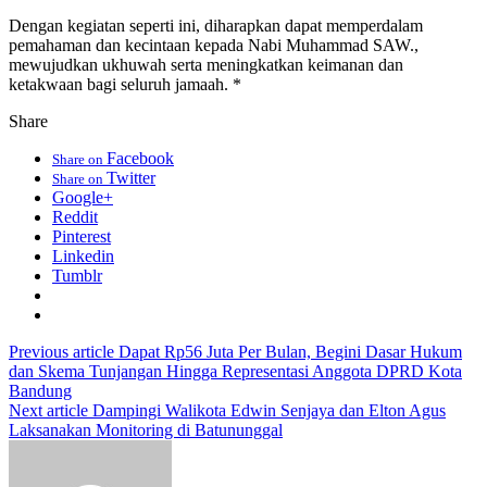
Dengan kegiatan seperti ini, diharapkan dapat memperdalam
pemahaman dan kecintaan kepada Nabi Muhammad SAW.,
mewujudkan ukhuwah serta meningkatkan keimanan dan
ketakwaan bagi seluruh jamaah. *
Share
Facebook
Share on
Twitter
Share on
Google+
Reddit
Pinterest
Linkedin
Tumblr
Previous article
Dapat Rp56 Juta Per Bulan, Begini Dasar Hukum
dan Skema Tunjangan Hingga Representasi Anggota DPRD Kota
Bandung
Next article
Dampingi Walikota Edwin Senjaya dan Elton Agus
Laksanakan Monitoring di Batununggal