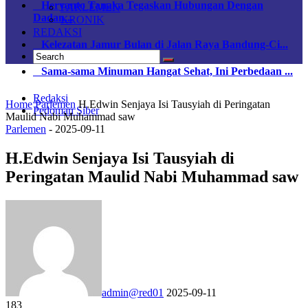
Heryanto Tanaka Tegaskan Hubungan Dengan
PARLEMEN
Dadan...
KRONIK
REDAKSI
Kelezatan Jamur Bulan di Jalan Raya Bandung-Ci...
Sama-sama Minuman Hangat Sehat, Ini Perbedaan ...
Redaksi
Home
Parlemen
H.Edwin Senjaya Isi Tausyiah di Peringatan
Pedoman Siber
Maulid Nabi Muhammad saw
Parlemen
-
2025-09-11
H.Edwin Senjaya Isi Tausyiah di
Peringatan Maulid Nabi Muhammad saw
admin@red01
2025-09-11
183