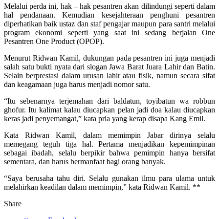
Melalui perda ini, hak – hak pesantren akan dilindungi seperti dalam
hal pendanaan. Kemudian kesejahteraan penghuni pesantren
diperhatikan baik ustaz dan staf pengajar maupun para santri melalui
program ekonomi seperti yang saat ini sedang berjalan One
Pesantren One Product (OPOP).
Menurut Ridwan Kamil, dukungan pada pesantren ini juga menjadi
salah satu bukti nyata dari slogan Jawa Barat Juara Lahir dan Batin.
Selain berprestasi dalam urusan lahir atau fisik, namun secara sifat
dan keagamaan juga harus menjadi nomor satu.
“Itu sebenarnya terjemahan dari baldatun, toyibatun wa robbun
ghofur. Itu kalimat kalau diucapkan pelan jadi doa kalau diucapkan
keras jadi penyemangat,” kata pria yang kerap disapa Kang Emil.
Kata Ridwan Kamil, dalam memimpin Jabar dirinya selalu
memegang teguh tiga hal. Pertama menjadikan kepemimpinan
sebagai ibadah, selalu berpikir bahwa pemimpin hanya bersifat
sementara, dan harus bermanfaat bagi orang banyak.
“Saya berusaha tahu diri. Selalu gunakan ilmu para ulama untuk
melahirkan keadilan dalam memimpin,” kata Ridwan Kamil. **
Share