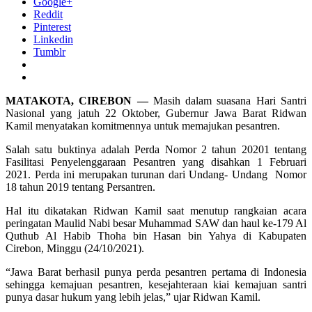
Google+
Reddit
Pinterest
Linkedin
Tumblr
MATAKOTA, CIREBON —
Masih dalam suasana Hari Santri
Nasional yang jatuh 22 Oktober, Gubernur Jawa Barat Ridwan
Kamil menyatakan komitmennya untuk memajukan pesantren.
Salah satu buktinya adalah Perda Nomor 2 tahun 20201 tentang
Fasilitasi Penyelenggaraan Pesantren yang disahkan 1 Februari
2021. Perda ini merupakan turunan dari Undang- Undang Nomor
18 tahun 2019 tentang Persantren.
Hal itu dikatakan Ridwan Kamil saat menutup rangkaian acara
peringatan Maulid Nabi besar Muhammad SAW dan haul ke-179 Al
Quthub Al Habib Thoha bin Hasan bin Yahya di Kabupaten
Cirebon, Minggu (24/10/2021).
“Jawa Barat berhasil punya perda pesantren pertama di Indonesia
sehingga kemajuan pesantren, kesejahteraan kiai kemajuan santri
punya dasar hukum yang lebih jelas,” ujar Ridwan Kamil.