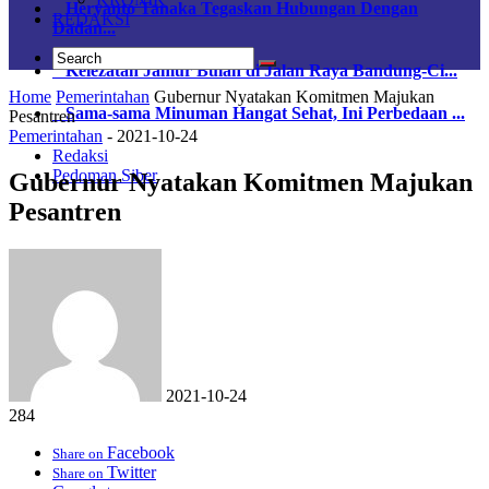
Heryanto Tanaka Tegaskan Hubungan Dengan
REDAKSI
Dadan...
Kelezatan Jamur Bulan di Jalan Raya Bandung-Ci...
Home
Pemerintahan
Gubernur Nyatakan Komitmen Majukan
Sama-sama Minuman Hangat Sehat, Ini Perbedaan ...
Pesantren
Pemerintahan
-
2021-10-24
Redaksi
Pedoman Siber
Gubernur Nyatakan Komitmen Majukan
Pesantren
2021-10-24
284
Facebook
Share on
Twitter
Share on