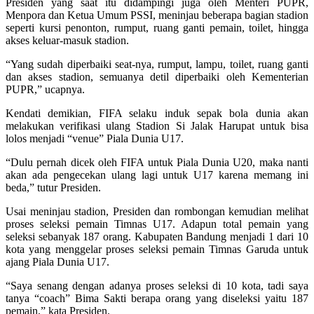
Presiden yang saat itu didampingi juga oleh Menteri PUPR,
Menpora dan Ketua Umum PSSI, meninjau beberapa bagian stadion
seperti kursi penonton, rumput, ruang ganti pemain, toilet, hingga
akses keluar-masuk stadion.
“Yang sudah diperbaiki seat-nya, rumput, lampu, toilet, ruang ganti
dan akses stadion, semuanya detil diperbaiki oleh Kementerian
PUPR,” ucapnya.
Kendati demikian, FIFA selaku induk sepak bola dunia akan
melakukan verifikasi ulang Stadion Si Jalak Harupat untuk bisa
lolos menjadi “venue” Piala Dunia U17.
“Dulu pernah dicek oleh FIFA untuk Piala Dunia U20, maka nanti
akan ada pengecekan ulang lagi untuk U17 karena memang ini
beda,” tutur Presiden.
Usai meninjau stadion, Presiden dan rombongan kemudian melihat
proses seleksi pemain Timnas U17. Adapun total pemain yang
seleksi sebanyak 187 orang. Kabupaten Bandung menjadi 1 dari 10
kota yang menggelar proses seleksi pemain Timnas Garuda untuk
ajang Piala Dunia U17.
“Saya senang dengan adanya proses seleksi di 10 kota, tadi saya
tanya “coach” Bima Sakti berapa orang yang diseleksi yaitu 187
pemain,” kata Presiden.