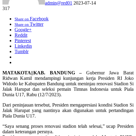
admin@red01
2023-07-14
317
Facebook
Share on
Twitter
Share on
Google+
Reddit
Pinterest
Linkedin
Tumblr
MATAKOTA||KAB. BANDUNG –
Gubernur Jawa Barat
Ridwan Kamil mendampingi kunjungan kerja Presiden RI Joko
Widodo ke Kabupaten Bandung untuk meninjau renovasi Stadion Si
Jalak Harupat dan seleksi pemain Timnas Indonesia untuk Piala
Dunia U17, Rabu (
12/7/2023
).
Dari peninjauan tersebut, Presiden mengapresiasi kondisi Stadion Si
Jalak Harupat yang nantinya akan digunakan untuk pertandingan
Piala Dunia U17.
“Saya senang proses renovasi stadion telah selesai,” ucap Presiden
dalam keterangan persnya.