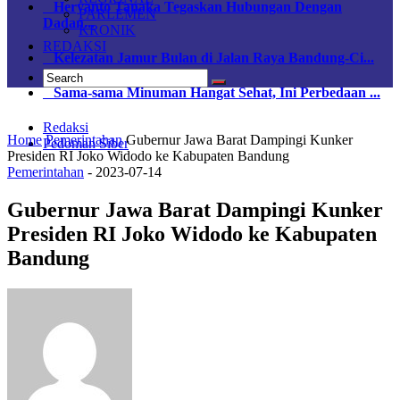
Heryanto Tanaka Tegaskan Hubungan Dengan
PARLEMEN
Dadan...
KRONIK
REDAKSI
Kelezatan Jamur Bulan di Jalan Raya Bandung-Ci...
Sama-sama Minuman Hangat Sehat, Ini Perbedaan ...
Redaksi
Home
Pemerintahan
Gubernur Jawa Barat Dampingi Kunker
Pedoman Siber
Presiden RI Joko Widodo ke Kabupaten Bandung
Pemerintahan
-
2023-07-14
Gubernur Jawa Barat Dampingi Kunker
Presiden RI Joko Widodo ke Kabupaten
Bandung