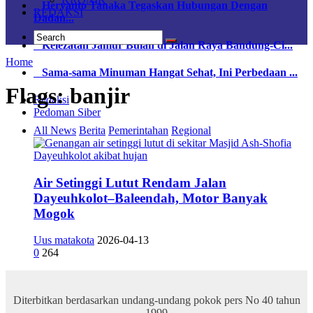
Heryanto Tanaka Tegaskan Hubungan Dengan
REDAKSI
Dadan...
Kelezatan Jamur Bulan di Jalan Raya Bandung-Ci...
Home
Sama-sama Minuman Hangat Sehat, Ini Perbedaan ...
Flags:
banjir
Redaksi
Pedoman Siber
All News
Berita
Pemerintahan
Regional
Air Setinggi Lutut Rendam Jalan
Dayeuhkolot–Baleendah, Motor Banyak
Mogok
Uus matakota
2026-04-13
0
264
Diterbitkan berdasarkan undang-undang pokok pers No 40 tahun
1999