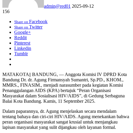
admin@red01
2025-09-12
156
Facebook
Share on
Twitter
Share on
Google+
Reddit
Pinterest
Linkedin
Tumblr
MATAKOTA|| BANDUNG, — Anggota Komisi IV DPRD Kota
Bandung Dr. dr. Agung Firmansyah Sumantri, Sp.PD., KHOM.,
MMRS., FINASIM., menjadi narasumber pada kegiatan Komisi
Penanggulangan AIDS (KPA) bertajuk “Peran Organisasi
Masyarakat dalam Sosialisasi HIV/AIDS”, di Gedung Serbaguna
Balai Kota Bandung. Kamis, 11 September 2025.
Dalam paparannya, dr. Agung menjelaskan secara mendalam
tentang bahaya dan ciri-ciri HIV/AIDS. Agung menekankan bahwa
peran organisasi masyarakat sangat krusial untuk menjangkau
lapisan masyarakat yang sulit dijangkau oleh layanan formal.