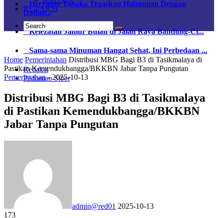
Heryanto Tanaka Tegaskan Hubungan Dengan
REDAKSI
Dadan...
Kelezatan Jamur Bulan di Jalan Raya Bandung-Ci...
Sama-sama Minuman Hangat Sehat, Ini Perbedaan ...
Home
Pemerintahan
Distribusi MBG Bagi B3 di Tasikmalaya di
Pastikan Kemendukbangga/BKKBN Jabar Tanpa Pungutan
Redaksi
Pemerintahan
-
2025-10-13
Pedoman Siber
Distribusi MBG Bagi B3 di Tasikmalaya
di Pastikan Kemendukbangga/BKKBN
Jabar Tanpa Pungutan
admin@red01
2025-10-13
173