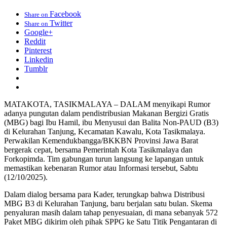
Facebook
Share on
Twitter
Share on
Google+
Reddit
Pinterest
Linkedin
Tumblr
MATAKOTA, TASIKMALAYA – DALAM menyikapi Rumor
adanya pungutan dalam pendistribusian Makanan Bergizi Gratis
(MBG) bagi Ibu Hamil, ibu Menyusui dan Balita Non-PAUD (B3)
di Kelurahan Tanjung, Kecamatan Kawalu, Kota Tasikmalaya.
Perwakilan Kemendukbangga/BKKBN Provinsi Jawa Barat
bergerak cepat, bersama Pemerintah Kota Tasikmalaya dan
Forkopimda. Tim gabungan turun langsung ke lapangan untuk
memastikan kebenaran Rumor atau Informasi tersebut, Sabtu
(12/10/2025).
Dalam dialog bersama para Kader, terungkap bahwa Distribusi
MBG B3 di Kelurahan Tanjung, baru berjalan satu bulan. Skema
penyaluran masih dalam tahap penyesuaian, di mana sebanyak 572
Paket MBG dikirim oleh pihak SPPG ke Satu Titik Pengantaran di