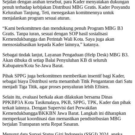
Sejalan dengan arahan tersebut, para Kader menyatakan dukungan
penuh terhadap kebijakan Distribusi MBG Gratis. Kader Posyandu
Kelurahan Tanjung, Teti, menegaskan komitmennya untuk
menjalankan program sesuai aturan.
“Kami berkomitmen dan mendukung penuh Program MBG B3
Gratis. Tanpa iuran, sesuai dengan SOP hasil sosialisasi
Kemendukbangga dan Perintah Wali Kota. Saya juga akan
mensosialisasikan kepada Kader lainnya,” katanya.
Sebagai tindak lanjut, Layanan Pengaduan (Help Desk) MBG B3.
Akan dibuka di setiap Balai Penyuluhan KB di seluruh
Kabupaten/Kota Se-Jawa Barat.
Pihak SPPG juga berkomitmen memberikan insentif bagi Kader,
sebagai biaya Distribusi serta menambah Titik Pengantaran dari Satu
menjadi Tiga Titik, agar proses penyaluran lebih Efisien.
Selain itu, evaluasi berkala akan dilakukan bersama Dinas
PPKBP3A Kota Tasikmalaya, PKB, SPPG, TPK, Kader dan pihak
terkait lainnya. Dengan Supervisi dari Perwakilan
Kemendukbangga/BKKBN Jawa Barat. Langkah ini diharapkan
memperkuat koordinasi dan memastikan pendistribusian MBG
berjalan Transparan serta Repat Sasaran.
Menurut data Survei Status Gizi Indonesia (SSGI) 2024, angka