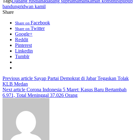
Tags
Dadang rusdiana
dadang supriatna
mahkamah konstitusi
pilbub
bandung
ridwan kamil
Share
Facebook
Share on
Twitter
Share on
Google+
Reddit
Pinterest
Linkedin
Tumblr
Previous article
Sayap Partai Demokrat di Jabar Tegaskan Tolak
KLB Medan
Next article
Corona Indonesia 5 Maret: Kasus Baru Bertambah
6.971, Total Meninggal 37.026 Orang