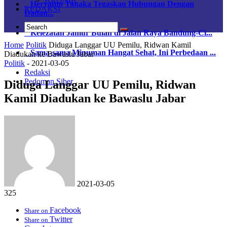
Heryanto Tanaka Tegaskan Hubungan Dengan
REDAKSI
Dadan...
Kelezatan Jamur Bulan di Jalan Raya Bandung-Ci...
Home
Politik
Diduga Langgar UU Pemilu, Ridwan Kamil
Sama-sama Minuman Hangat Sehat, Ini Perbedaan ...
Diadukan ke Bawaslu Jabar
Politik
-
2021-03-05
Redaksi
Pedoman Siber
Diduga Langgar UU Pemilu, Ridwan
Kamil Diadukan ke Bawaslu Jabar
2021-03-05
325
Facebook
Share on
Twitter
Share on