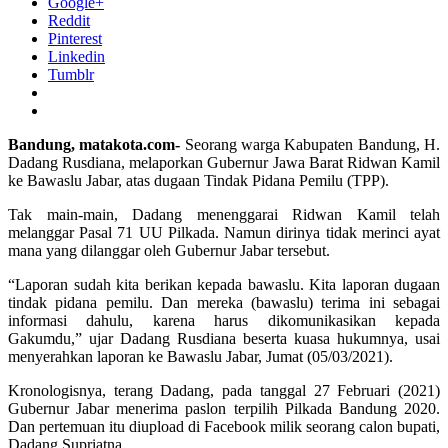
Google+
Reddit
Pinterest
Linkedin
Tumblr
Bandung, matakota.com-
Seorang warga Kabupaten Bandung, H.
Dadang Rusdiana, melaporkan Gubernur Jawa Barat Ridwan Kamil
ke Bawaslu Jabar, atas dugaan Tindak Pidana Pemilu (TPP).
Tak main-main, Dadang menenggarai Ridwan Kamil telah
melanggar Pasal 71 UU Pilkada. Namun dirinya tidak merinci ayat
mana yang dilanggar oleh Gubernur Jabar tersebut.
“Laporan sudah kita berikan kepada bawaslu. Kita laporan dugaan
tindak pidana pemilu. Dan mereka (bawaslu) terima ini sebagai
informasi dahulu, karena harus dikomunikasikan kepada
Gakumdu,” ujar Dadang Rusdiana beserta kuasa hukumnya, usai
menyerahkan laporan ke Bawaslu Jabar, Jumat (05/03/2021).
Kronologisnya, terang Dadang, pada tanggal 27 Februari (2021)
Gubernur Jabar menerima paslon terpilih Pilkada Bandung 2020.
Dan pertemuan itu diupload di Facebook milik seorang calon bupati,
Dadang Supriatna.