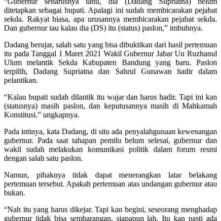
“Gubernur seharusnya tahu, dia (Dadang Supriatna) belum
ditetapkan sebagai bupati. Apalagi ini sudah membicarakan pejabat
sekda. Rakyat biasa, apa urusannya membicarakan pejabat sekda.
Dan gubernur tau kalau dia (DS) itu (status) paslon,” imbuhnya.
Dadang berujar, salah satu yang bisa dibuktikan dari hasil pertemuan
itu pada Tanggal 1 Maret 2021 Wakil Gubernur Jabar Uu Ruzhanul
Ulum melantik Sekda Kabupaten Bandung yang baru. Paslon
terpilih, Dadang Supriatna dan Sahrul Gunawan hadir dalam
pelantikan.
“Kalau bupati sudah dilantik itu wajar dan harus hadir. Tapi ini kan
(statusnya) masih paslon, dan keputusannya masih di Mahkamah
Konstitusi,” ungkapnya.
Pada intinya, kata Dadang, di situ ada penyalahgunaan kewenangan
gubernur. Pada saat tahapan pemilu belum selesai, gubernur dan
wakil sudah melakukan komunikasi politik dalam forum resmi
dengan salah satu paslon.
Namun, pihaknya tidak dapat menerangkan latar belakang
pertemuan tersebut. Apakah pertemuan atas undangan gubernur atau
bukan.
“Nah itu yang harus dikejar. Tapi kan begini, seseorang menghadap
gubernur tidak bisa sembarangan, siapapun lah. Itu kan pasti ada