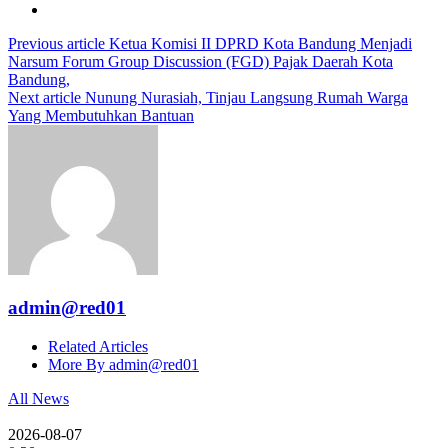
Previous article
Ketua Komisi II DPRD Kota Bandung Menjadi
Narsum Forum Group Discussion (FGD) Pajak Daerah Kota
Bandung,
Next article
Nunung Nurasiah, Tinjau Langsung Rumah Warga
Yang Membutuhkan Bantuan
admin@red01
Related Articles
More By admin@red01
All News
2026-08-07