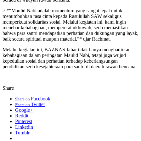
> *“Maulid Nabi adalah momentum yang sangat tepat untuk
menumbuhkan rasa cinta kepada Rasulullah SAW sekaligus
memperkuat solidaritas sosial. Melalui kegiatan ini, kami ingin
menebar kebahagiaan, mempererat ukhuwah, serta memastikan
bahwa para santri mendapatkan perhatian dan dukungan yang layak,
baik secara spiritual maupun material,”* ujar Rachmat.
Melalui kegiatan ini, BAZNAS Jabar tidak hanya menghadirkan
kebahagiaan dalam peringatan Maulid Nabi, tetapi juga wujud
kepedulian sosial dan perhatian terhadap keberlangsungan
pendidikan serta kesejahteraan para santri di daerah rawan bencana.
—
Share
Facebook
Share on
Twitter
Share on
Google+
Reddit
Pinterest
Linkedin
Tumblr