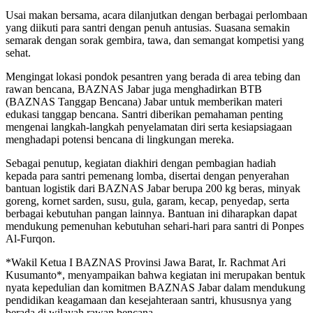
Usai makan bersama, acara dilanjutkan dengan berbagai perlombaan
yang diikuti para santri dengan penuh antusias. Suasana semakin
semarak dengan sorak gembira, tawa, dan semangat kompetisi yang
sehat.
Mengingat lokasi pondok pesantren yang berada di area tebing dan
rawan bencana, BAZNAS Jabar juga menghadirkan BTB
(BAZNAS Tanggap Bencana) Jabar untuk memberikan materi
edukasi tanggap bencana. Santri diberikan pemahaman penting
mengenai langkah-langkah penyelamatan diri serta kesiapsiagaan
menghadapi potensi bencana di lingkungan mereka.
Sebagai penutup, kegiatan diakhiri dengan pembagian hadiah
kepada para santri pemenang lomba, disertai dengan penyerahan
bantuan logistik dari BAZNAS Jabar berupa 200 kg beras, minyak
goreng, kornet sarden, susu, gula, garam, kecap, penyedap, serta
berbagai kebutuhan pangan lainnya. Bantuan ini diharapkan dapat
mendukung pemenuhan kebutuhan sehari-hari para santri di Ponpes
Al-Furqon.
*Wakil Ketua I BAZNAS Provinsi Jawa Barat, Ir. Rachmat Ari
Kusumanto*, menyampaikan bahwa kegiatan ini merupakan bentuk
nyata kepedulian dan komitmen BAZNAS Jabar dalam mendukung
pendidikan keagamaan dan kesejahteraan santri, khususnya yang
berada di wilayah rawan bencana.