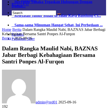
Heryanto Tanaka Tegaskan Hubungan Dengan
REDAKSI
Dadan...
Kelezatan Jamur Bulan di Jalan Raya Bandung-Ci...
Sama-sama Minuman Hangat Sehat, Ini Perbedaan ...
Home
Berita
Dalam Rangka Maulid Nabi, BAZNAS Jabar Berbagi
Kebahagiaan Bersama Santri Ponpes Al-Furqon
Redaksi
Berita
-
2025-09-16
Pedoman Siber
Dalam Rangka Maulid Nabi, BAZNAS
Jabar Berbagi Kebahagiaan Bersama
Santri Ponpes Al-Furqon
admin@red01
2025-09-16
192