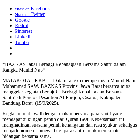
Facebook
Share on
Twitter
Share on
Google+
Reddit
Pinterest
Linkedin
Tumblr
*BAZNAS Jabar Berbagi Kebahagiaan Bersama Santri dalam
Rangka Maulid Nab*
MATAKOTA || KKB — Dalam rangka memperingati Maulid Nabi
Muhammad SAW, BAZNAS Provinsi Jawa Barat bersama mitra
menggelar kegiatan bertajuk “Berbagi Kebahagiaan Bersama
Santri” di Pondok Pesantren Al-Furqon, Cisarua, Kabupaten
Bandung Barat, (15/9/2025).
Kegiatan ini diawali dengan makan bersama para santri yang
mendapat dukungan penuh dari Quran Best. Kebersamaan ini
menghadirkan suasana penuh kehangatan dan rasa syukur, sekaligus
menjadi momen istimewa bagi para santri untuk menikmati
hidangan bersama-sama.