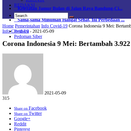
REDAKSI
Kelezatan Jamur Bulan di Jalan Raya Bandung-Ci...
Sama-sama Minuman Hangat Sehat, Ini Perbedaan ...
Home
Pemerintahan
Info Covid-19
Corona Indonesia 9 Mei: Bertam
Info Covid-19
-
2021-05-09
Redaksi
Pedoman Siber
Corona Indonesia 9 Mei: Bertambah 3.922
2021-05-09
315
Facebook
Share on
Twitter
Share on
Google+
Reddit
Pinterest