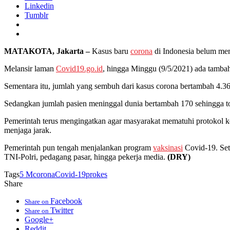
Linkedin
Tumblr
MATAKOTA, Jakarta –
Kasus baru
corona
di Indonesia belum memb
Melansir laman
Covid19.go.id
, hingga Minggu (9/5/2021) ada tamba
Sementara itu, jumlah yang sembuh dari kasus corona bertambah 4.36
Sedangkan jumlah pasien meninggal dunia bertambah 170 sehingga to
Pemerintah terus mengingatkan agar masyarakat mematuhi protokol 
menjaga jarak.
Pemerintah pun tengah menjalankan program
vaksinasi
Covid-19. Sete
TNI-Polri, pedagang pasar, hingga pekerja media.
(DRY)
Tags
5 M
corona
Covid-19
prokes
Share
Facebook
Share on
Twitter
Share on
Google+
Reddit