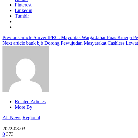
Pinterest
Linkedin
Tumblr
Previous article
Survei IPRC: Mayoritas Warga Jabar Puas Kinerja P
Next article
bank bjb Dorong Pewujudan Masyarakat Cashless Lewat 
Related Articles
More By
All News
Regional
2022-08-03
0
373