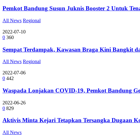
Pemkot Bandung Susun Juknis Booster 2 Untuk Ten
All News
Regional
2022-07-10
0
360
Sempat Terdampak, Kawasan Braga Kini Bangkit d
All News
Regional
2022-07-06
0
442
Waspada Lonjakan COVID-19, Pemkot Bandung Gebe
2022-06-26
0
829
Aktivis Minta Kejari Tetapkan Tersangka Dugaan 
All News