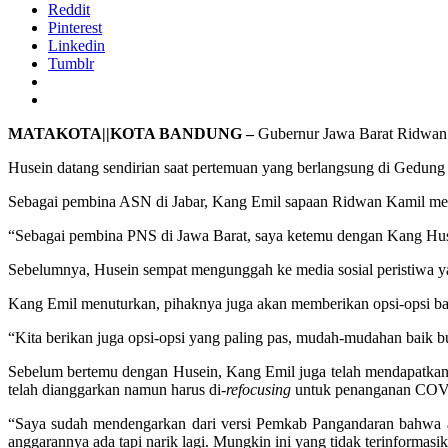
Reddit
Pinterest
Linkedin
Tumblr
MATAKOTA||KOTA BANDUNG –
Gubernur Jawa Barat Ridwan 
Husein datang sendirian saat pertemuan yang berlangsung di Gedung
Sebagai pembina ASN di Jabar, Kang Emil sapaan Ridwan Kamil menga
“Sebagai pembina PNS di Jawa Barat, saya ketemu dengan Kang Husein 
Sebelumnya, Husein sempat mengunggah ke media sosial peristiwa yan
Kang Emil menuturkan, pihaknya juga akan memberikan opsi-opsi b
“Kita berikan juga opsi-opsi yang paling pas, mudah-mudahan baik 
Sebelum bertemu dengan Husein, Kang Emil juga telah mendapatkan 
telah dianggarkan namun harus di-
refocusing
untuk penanganan COV
“Saya sudah mendengarkan dari versi Pemkab Pangandaran bahwa an
anggarannya ada tapi narik lagi. Mungkin ini yang tidak terinformas