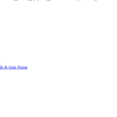
e
h di Atap Dunia