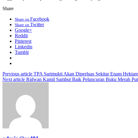
Share
Facebook
Share on
Twitter
Share on
Google+
Reddit
Pinterest
Linkedin
Tumblr
Previous article
TPA Sarimukti Akan Diperluas Sekitar Enam Hektar
Next article
Ridwan Kamil Sambut Baik Peluncuran Buku Merah Puti