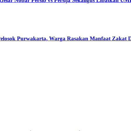
elar Nobar Persib vs Persija Sekaligus Libatkan U
losok Purwakarta, Warga Rasakan Manfaat Zakat Di