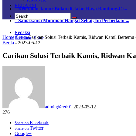
REDAKSI
Kelezatan Jamur Bulan di Jalan Raya Bandung-Ci...
Sama-sama Minuman Hangat Sehat, Ini Perbedaan ...
Redaksi
Home
Berita
Carikan Solusi Terbaik Kamis, Ridwan Kamil Bertem
Pedoman Siber
Berita
-
2023-05-12
Carikan Solusi Terbaik Kamis, Ridwan 
admin@red01
2023-05-12
276
Facebook
Share on
Twitter
Share on
Google+