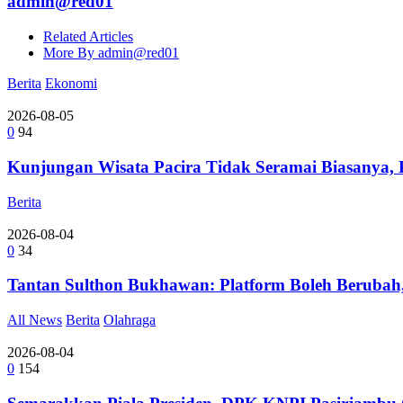
admin@red01
Related Articles
More By admin@red01
Berita
Ekonomi
2026-08-05
0
94
Kunjungan Wisata Pacira Tidak Seramai Biasanya,
Berita
2026-08-04
0
34
Tantan Sulthon Bukhawan: Platform Boleh Berubah,
All News
Berita
Olahraga
2026-08-04
0
154