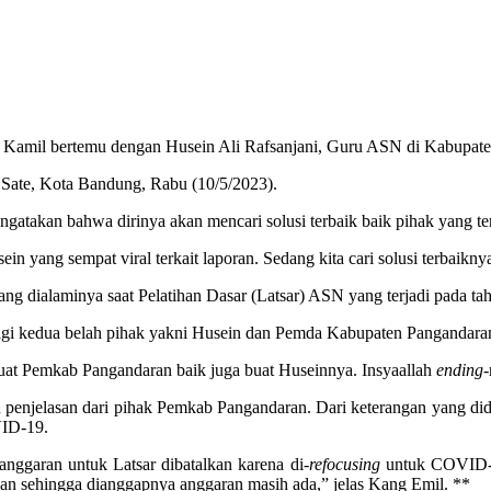
Kamil bertemu dengan Husein Ali Rafsanjani, Guru ASN di Kabupaten 
 Sate, Kota Bandung, Rabu (10/5/2023).
takan bahwa dirinya akan mencari solusi terbaik baik pihak yang ter
yang sempat viral terkait laporan. Sedang kita cari solusi terbaikny
g dialaminya saat Pelatihan Dasar (Latsar) ASN yang terjadi pada tahu
agi kedua belah pihak yakni Husein dan Pemda Kabupaten Pangandara
buat Pemkab Pangandaran baik juga buat Huseinnya. Insyaallah
ending
-
penjelasan dari pihak Pemkab Pangandaran. Dari keterangan yang dida
ID-19.
ggaran untuk Latsar dibatalkan karena di-
refocusing
untuk COVID-1
ikan sehingga dianggapnya anggaran masih ada,” jelas Kang Emil. **