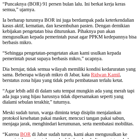
“Puncaknya (BOR) 91 persen bulan lalu. Ini berkat kerja keras
semua,” ujarnya.
Ia berharap turunnya BOR ini juga berdampak pada keterkendalian
kasus aktif, kematian, dan kesembuhan pasien. Dengan demikian
kebijakan pengetatan bisa diturunkan. Pihaknya pun akan
mengusulkan kepada pemerintah pusat agar PPKM kedepannya bisa
berbasis mikro.
“Sehingga pengetatan-pengetatan akan kami usulkan kepada
pemerintah pusat supaya berbasis mikro,” ucapnya.
Dia berujar, tidak semua wilayah memiliki kondisi kedaruratan yang
sama. Beberapa wilayah mikro di Jabar, kata
Ridwan Kamil
,
berstatus zona hijau yang tidak perlu pembatasan terlalu ketat.
“Agar lebih adil di dalam satu tempat mungkin ada yang merah tapi
ada juga yang hijau harusnya tidak dipersamakan seperti yang
dialami sebulan terakhir,” tuturnya.
Meski sudah turun, warga diminta tetap disiplin menjalankan
protokol kesehatan pakai masker, mencuci tangan pakai sabun,
menjaga jarak, menghindari kerumunan, serta membatasi mobilitas.
“Karena
BOR
di Jabar sudah turun, kami akan mengusulkan ke