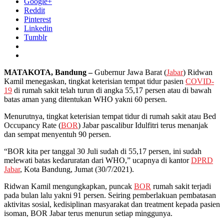
Google+
Reddit
Pinterest
Linkedin
Tumblr
MATAKOTA, Bandung –
Gubernur Jawa Barat (
Jabar
) Ridwan
Kamil menegaskan, tingkat keterisian tempat tidur pasien
COVID-
19
di rumah sakit telah turun di angka 55,17 persen atau di bawah
batas aman yang ditentukan WHO yakni 60 persen.
Menurutnya, tingkat keterisian tempat tidur di rumah sakit atau Bed
Occupancy Rate (
BOR
) Jabar pascalibur Idulfitri terus menanjak
dan sempat menyentuh 90 persen.
“BOR kita per tanggal 30 Juli sudah di 55,17 persen, ini sudah
melewati batas kedaruratan dari WHO,” ucapnya di kantor
DPRD
Jabar
, Kota Bandung, Jumat (30/7/2021).
Ridwan Kamil mengungkapkan, puncak
BOR
rumah sakit terjadi
pada bulan lalu yakni 91 persen. Seiring pemberlakuan pembatasan
aktivitas sosial, kedisiplinan masyarakat dan treatment kepada pasien
isoman, BOR Jabar terus menurun setiap minggunya.