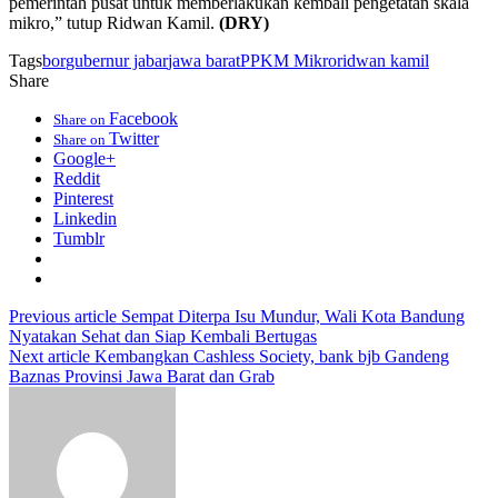
pemerintah pusat untuk memberlakukan kembali pengetatan skala
mikro,” tutup Ridwan Kamil.
(DRY)
Tags
bor
gubernur jabar
jawa barat
PPKM Mikro
ridwan kamil
Share
Facebook
Share on
Twitter
Share on
Google+
Reddit
Pinterest
Linkedin
Tumblr
Previous article
Sempat Diterpa Isu Mundur, Wali Kota Bandung
Nyatakan Sehat dan Siap Kembali Bertugas
Next article
Kembangkan Cashless Society, bank bjb Gandeng
Baznas Provinsi Jawa Barat dan Grab