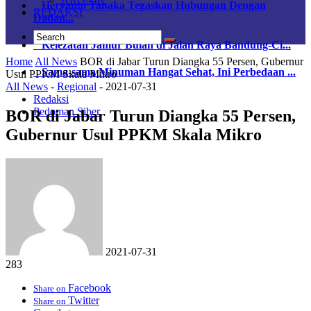
Heryanto Tanaka Tegaskan Hubungan Dengan
REDAKSI
Dadan...
Kelezatan Jamur Bulan di Jalan Raya Bandung-Ci...
Home
All News
BOR di Jabar Turun Diangka 55 Persen, Gubernur
Sama-sama Minuman Hangat Sehat, Ini Perbedaan ...
Usul PPKM Skala Mikro
All News
-
Regional
-
2021-07-31
Redaksi
Pedoman Siber
BOR di Jabar Turun Diangka 55 Persen,
Gubernur Usul PPKM Skala Mikro
2021-07-31
283
Facebook
Share on
Twitter
Share on