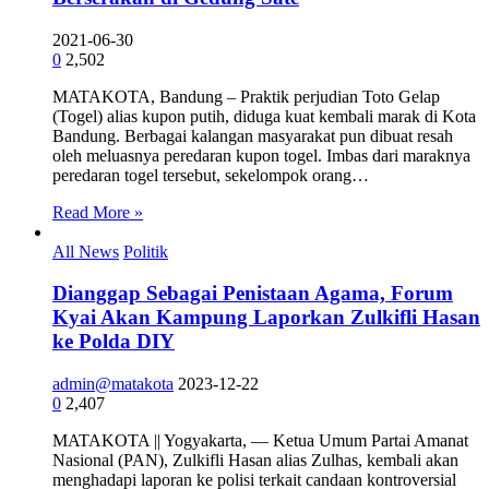
2021-06-30
0
2,502
MATAKOTA, Bandung – Praktik perjudian Toto Gelap
(Togel) alias kupon putih, diduga kuat kembali marak di Kota
Bandung. Berbagai kalangan masyarakat pun dibuat resah
oleh meluasnya peredaran kupon togel. Imbas dari maraknya
peredaran togel tersebut, sekelompok orang…
Read More »
All News
Politik
Dianggap Sebagai Penistaan Agama, Forum
Kyai Akan Kampung Laporkan Zulkifli Hasan
ke Polda DIY
admin@matakota
2023-12-22
0
2,407
MATAKOTA || Yogyakarta, — Ketua Umum Partai Amanat
Nasional (PAN), Zulkifli Hasan alias Zulhas, kembali akan
menghadapi laporan ke polisi terkait candaan kontroversial