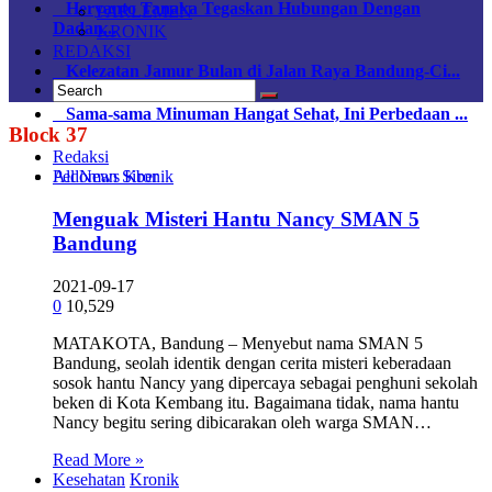
Heryanto Tanaka Tegaskan Hubungan Dengan
PARLEMEN
Dadan...
KRONIK
REDAKSI
Kelezatan Jamur Bulan di Jalan Raya Bandung-Ci...
Sama-sama Minuman Hangat Sehat, Ini Perbedaan ...
Block 37
Redaksi
All News
Kronik
Pedoman Siber
Menguak Misteri Hantu Nancy SMAN 5
Bandung
2021-09-17
0
10,529
MATAKOTA, Bandung – Menyebut nama SMAN 5
Bandung, seolah identik dengan cerita misteri keberadaan
sosok hantu Nancy yang dipercaya sebagai penghuni sekolah
beken di Kota Kembang itu. Bagaimana tidak, nama hantu
Nancy begitu sering dibicarakan oleh warga SMAN…
Read More »
Kesehatan
Kronik