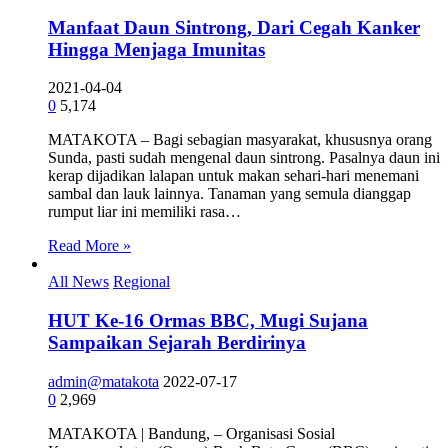
Manfaat Daun Sintrong, Dari Cegah Kanker
Hingga Menjaga Imunitas
2021-04-04
0
5,174
MATAKOTA – Bagi sebagian masyarakat, khususnya orang
Sunda, pasti sudah mengenal daun sintrong. Pasalnya daun ini
kerap dijadikan lalapan untuk makan sehari-hari menemani
sambal dan lauk lainnya. Tanaman yang semula dianggap
rumput liar ini memiliki rasa…
Read More »
All News
Regional
HUT Ke-16 Ormas BBC, Mugi Sujana
Sampaikan Sejarah Berdirinya
admin@matakota
2022-07-17
0
2,969
MATAKOTA | Bandung, – Organisasi Sosial