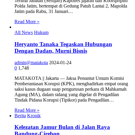
Terima Jabatan (Sertijab) Kapolres jajaran dan Koorspripim
Polda Jatim, bertempat di Gedung Patuh Lantai 2, Mapolda
Jatim pada Rabu, 31 Januari…
Read More »
All News
Hukum
Heryanto Tanaka Tegaskan Hubungan
Dengan Dadan, Murni Bisnis
admin@matakota
2024-01-24
0
1,748
MATAKOTA || Jakarta — Jaksa Penuntut Umum Komisi
Pemberantasan Korupsi (KPK), menghadirkan empat orang
saksi kasus dugaan suap pengurusan perkara di Mahkamah
Agung (MA), dalam sidang yang digelar di Pengadilan
Tindak Pidana Korupsi (Tipikor) pada Pengadilan…
Read More »
Berita
Kronik
Kelezatan Jamur Bulan di Jalan Raya
Bandung-Cirebon