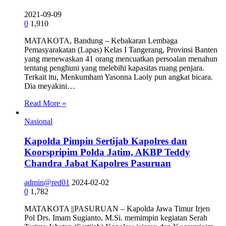
2021-09-09
0
1,910
MATAKOTA, Bandung – Kebakaran Lembaga
Pemasyarakatan (Lapas) Kelas I Tangerang, Provinsi Banten
yang menewaskan 41 orang mencuatkan persoalan menahun
tentang penghuni yang melebihi kapasitas ruang penjara.
Terkait itu, Menkumham Yasonna Laoly pun angkat bicara.
Dia meyakini…
Read More »
Nasional
Kapolda Pimpin Sertijab Kapolres dan
Koorspripim Polda Jatim, AKBP Teddy
Chandra Jabat Kapolres Pasuruan
admin@red01
2024-02-02
0
1,782
MATAKOTA ||PASURUAN – Kapolda Jawa Timur Irjen
Pol Drs. Imam Sugianto, M.Si. memimpin kegiatan Serah