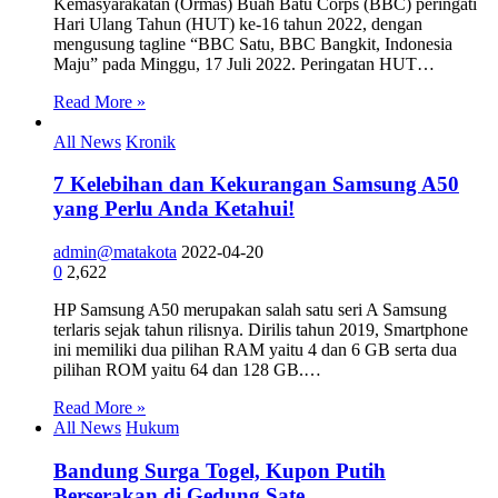
Kemasyarakatan (Ormas) Buah Batu Corps (BBC) peringati
Hari Ulang Tahun (HUT) ke-16 tahun 2022, dengan
mengusung tagline “BBC Satu, BBC Bangkit, Indonesia
Maju” pada Minggu, 17 Juli 2022. Peringatan HUT…
Read More »
All News
Kronik
7 Kelebihan dan Kekurangan Samsung A50
yang Perlu Anda Ketahui!
admin@matakota
2022-04-20
0
2,622
HP Samsung A50 merupakan salah satu seri A Samsung
terlaris sejak tahun rilisnya. Dirilis tahun 2019, Smartphone
ini memiliki dua pilihan RAM yaitu 4 dan 6 GB serta dua
pilihan ROM yaitu 64 dan 128 GB.…
Read More »
All News
Hukum
Bandung Surga Togel, Kupon Putih
Berserakan di Gedung Sate