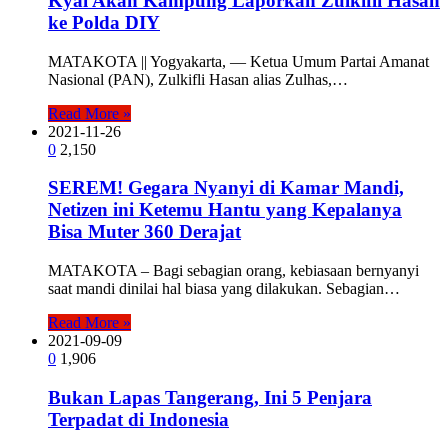
Kyai Akan Kampung Laporkan Zulkifli Hasan
ke Polda DIY
MATAKOTA || Yogyakarta, — Ketua Umum Partai Amanat
Nasional (PAN), Zulkifli Hasan alias Zulhas,…
Read More »
2021-11-26
0
2,150
SEREM! Gegara Nyanyi di Kamar Mandi,
Netizen ini Ketemu Hantu yang Kepalanya
Bisa Muter 360 Derajat
MATAKOTA – Bagi sebagian orang, kebiasaan bernyanyi
saat mandi dinilai hal biasa yang dilakukan. Sebagian…
Read More »
2021-09-09
0
1,906
Bukan Lapas Tangerang, Ini 5 Penjara
Terpadat di Indonesia