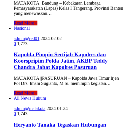
MATAKOTA, Bandung – Kebakaran Lembaga
Pemasyarakatan (Lapas) Kelas I Tangerang, Provinsi Banten
yang menewaskan…
Read More »
Nasional
admin@red01
2024-02-02
0
1,773
Kapolda Pimpin Sertijab Kapolres dan
Koorspripim Polda Jatim, AKBP Teddy
Chandra Jabat Kapolres Pasuruan
MATAKOTA ||PASURUAN – Kapolda Jawa Timur Irjen
Pol Drs. Imam Sugianto, M.Si. memimpin kegiatan…
Read More »
All News
Hukum
admin@matakota
2024-01-24
0
1,743
Heryanto Tanaka Tegaskan Hubungan