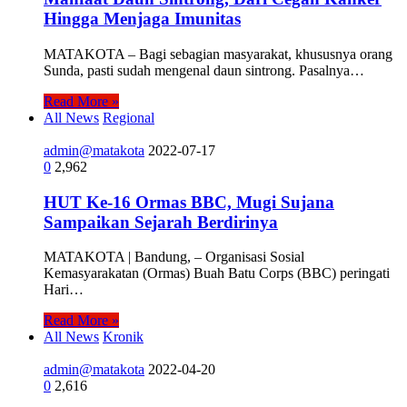
Hingga Menjaga Imunitas
MATAKOTA – Bagi sebagian masyarakat, khususnya orang
Sunda, pasti sudah mengenal daun sintrong. Pasalnya…
Read More »
All News
Regional
admin@matakota
2022-07-17
0
2,962
HUT Ke-16 Ormas BBC, Mugi Sujana
Sampaikan Sejarah Berdirinya
MATAKOTA | Bandung, – Organisasi Sosial
Kemasyarakatan (Ormas) Buah Batu Corps (BBC) peringati
Hari…
Read More »
All News
Kronik
admin@matakota
2022-04-20
0
2,616