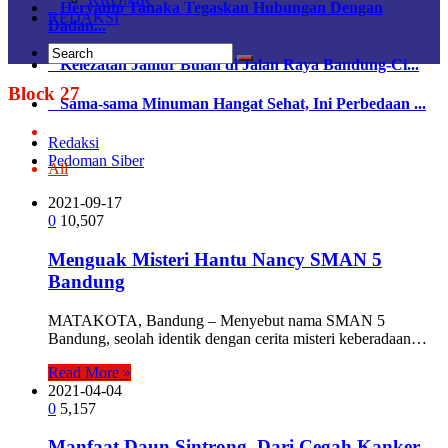
Heryanto Tanaka Tegaskan Hubungan Dengan
REDAKSI
Dadan...
Kelezatan Jamur Bulan di Jalan Raya Bandung-Ci...
Block 27
Sama-sama Minuman Hangat Sehat, Ini Perbedaan ...
Redaksi
Pedoman Siber
All
2021-09-17
0
10,507
Menguak Misteri Hantu Nancy SMAN 5
Bandung
MATAKOTA, Bandung – Menyebut nama SMAN 5
Bandung, seolah identik dengan cerita misteri keberadaan…
Read More »
2021-04-04
0
5,157
Manfaat Daun Sintrong, Dari Cegah Kanker