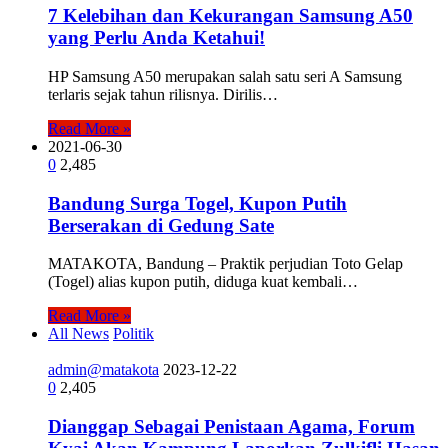
7 Kelebihan dan Kekurangan Samsung A50
yang Perlu Anda Ketahui!
HP Samsung A50 merupakan salah satu seri A Samsung
terlaris sejak tahun rilisnya. Dirilis…
Read More »
2021-06-30
0
2,485
Bandung Surga Togel, Kupon Putih
Berserakan di Gedung Sate
MATAKOTA, Bandung – Praktik perjudian Toto Gelap
(Togel) alias kupon putih, diduga kuat kembali…
Read More »
All News
Politik
admin@matakota
2023-12-22
0
2,405
Dianggap Sebagai Penistaan Agama, Forum