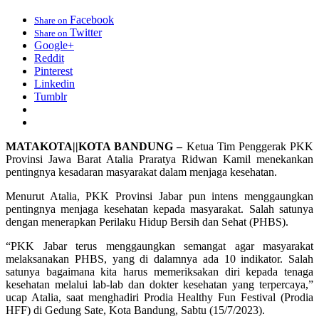
Facebook
Share on
Twitter
Share on
Google+
Reddit
Pinterest
Linkedin
Tumblr
MATAKOTA||KOTA BANDUNG –
Ketua Tim Penggerak PKK
Provinsi Jawa Barat Atalia Praratya Ridwan Kamil menekankan
pentingnya kesadaran masyarakat dalam menjaga kesehatan.
Menurut Atalia, PKK Provinsi Jabar pun intens menggaungkan
pentingnya menjaga kesehatan kepada masyarakat. Salah satunya
dengan menerapkan Perilaku Hidup Bersih dan Sehat (PHBS).
“PKK Jabar terus menggaungkan semangat agar masyarakat
melaksanakan PHBS, yang di dalamnya ada 10 indikator. Salah
satunya bagaimana kita harus memeriksakan diri kepada tenaga
kesehatan melalui lab-lab dan dokter kesehatan yang terpercaya,”
ucap Atalia, saat menghadiri Prodia Healthy Fun Festival (Prodia
HFF) di Gedung Sate, Kota Bandung, Sabtu (15/7/2023).