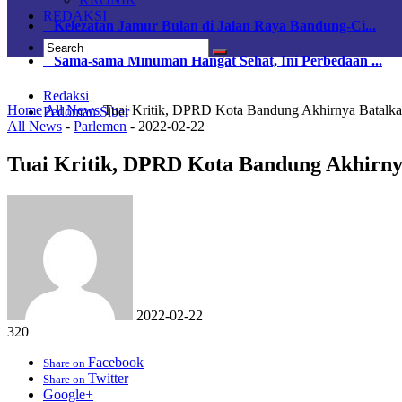
REDAKSI
Kelezatan Jamur Bulan di Jalan Raya Bandung-Ci...
Sama-sama Minuman Hangat Sehat, Ini Perbedaan ...
Redaksi
Home
All News
Tuai Kritik, DPRD Kota Bandung Akhirnya Batalk
Pedoman Siber
All News
-
Parlemen
-
2022-02-22
Tuai Kritik, DPRD Kota Bandung Akhirny
2022-02-22
320
Facebook
Share on
Twitter
Share on
Google+