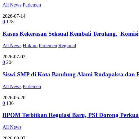
All News
Parlemen
2026-07-14
0
178
Kasus Kekerasan Seksual Kembali Terulang, Komis
All News
Hukum
Parlemen
Regional
2026-07-02
0
204
Siswi SMP di Kota Bandung Alami Rudapaksa dan 
All News
Parlemen
2026-05-20
0
136
BPOM Terbitkan Regulasi Baru, PSI Dorong Perkua
All News
2026-08-07