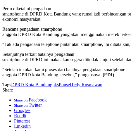
Perlu diketahui pengadaan
smartphone di DPRD Kota Bandung yang ramai jadi perbincangan publi
ekonomi masyarakat.
Rencana pengadaan smartphone
anggota DPRD Kota Bandung yang akan menggunakan merek terkenal itu
“Tak ada pengadaan telephone pintar atau smartphone, ini dibatalkan,
Selanjutnya terkait batalnya pengadaan
smartphone di DPRD ini maka akan segera ditindak lanjuti setelah 
“Setelah ini akan kami proses dari batalnya pengadaan smartphone
anggota DPRD kota Bandung tersebut,” pungkasnya.
(EDI)
Tags
DPRD Kota Bandung
pks
Ponsel
Tedy Rusmawan
Share
Facebook
Share on
Twitter
Share on
Google+
Reddit
Pinterest
Linkedin