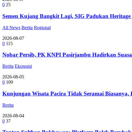
0
25
Semen Kujang Bangkit Lagi, SIG Padukan Heritage
All News
Berita
Regional
2026-08-07
0
115
Nobar Persib, PK KNPI Pasirjambu Hadirkan Suasa
Berita
Ekonomi
2026-08-05
0
109
Kunjungan Wisata Pacira Tidak Seramai Biasanya,
Berita
2026-08-04
0
37