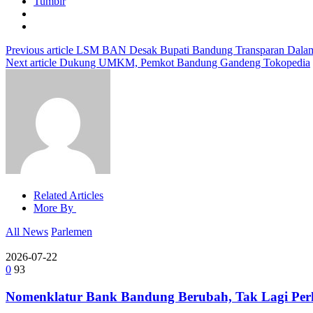
Tumblr
Previous article
LSM BAN Desak Bupati Bandung Transparan Dalam
Next article
Dukung UMKM, Pemkot Bandung Gandeng Tokopedia
Related Articles
More By
All News
Parlemen
2026-07-22
0
93
Nomenklatur Bank Bandung Berubah, Tak Lagi Perk