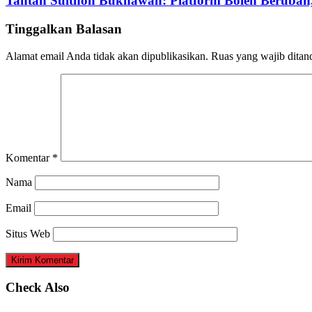
Tantan Sulthon Bukhawan: Platform Boleh Berubah,
Tinggalkan Balasan
Alamat email Anda tidak akan dipublikasikan.
Ruas yang wajib ditan
Komentar
*
Nama
Email
Situs Web
Check Also