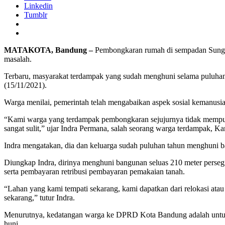
Linkedin
Tumblr
MATAKOTA, Bandung –
Pembongkaran rumah di sempadan Sung
masalah.
Terbaru, masyarakat terdampak yang sudah menghuni selama puluh
(15/11/2021).
Warga menilai, pemerintah telah mengabaikan aspek sosial kemanusiaa
“Kami warga yang terdampak pembongkaran sejujurnya tidak mempuny
sangat sulit,” ujar Indra Permana, salah seorang warga terdampak, Ka
Indra mengatakan, dia dan keluarga sudah puluhan tahun menghuni b
Diungkap Indra, dirinya menghuni bangunan seluas 210 meter perse
serta pembayaran retribusi pembayaran pemakaian tanah.
“Lahan yang kami tempati sekarang, kami dapatkan dari relokasi ata
sekarang,” tutur Indra.
Menurutnya, kedatangan warga ke DPRD Kota Bandung adalah untuk m
huni.