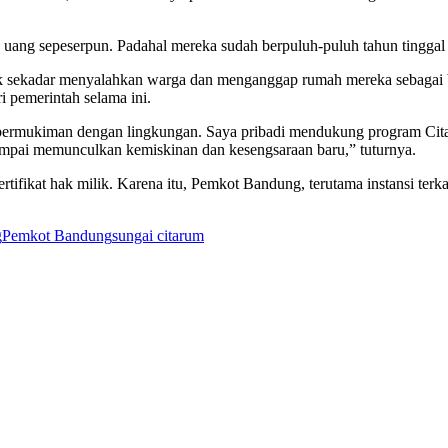
 uang sepeserpun. Padahal mereka sudah berpuluh-puluh tahun tinggal 
k sekadar menyalahkan warga dan menganggap rumah mereka sebagai ba
 pemerintah selama ini.
ra permukiman dengan lingkungan. Saya pribadi mendukung program Ci
sampai memunculkan kemiskinan dan kesengsaraan baru,” tuturnya.
fikat hak milik. Karena itu, Pemkot Bandung, terutama instansi terkait
g
Pemkot Bandung
sungai citarum