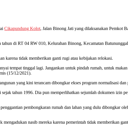
ai
Cikapundung Kolot
, Jalan Binong Jati yang dilaksanakan Pemkot
an tahun di RT 04 RW 010, Kelurahan Binong, Kecamatan Batunungg
n karena tidak memberikan ganti rugi atau kebijakan relokasi.
ai tempat tinggal lagi. Jangankan untuk pindah rumah, untuk makan s
mis (15/12/2021).
angunan yang kini terancam dibongkar ekses program normalisasi dan
gi sejak tahun 1996. Dia pun memperlihatkan sejumlah dokumen izin 
u penggantian pembongkaran rumah dan lahan yang dulu dibongkar oleh 
engadukan nasib mereka karena pemerintah tidak memberikan ganti r