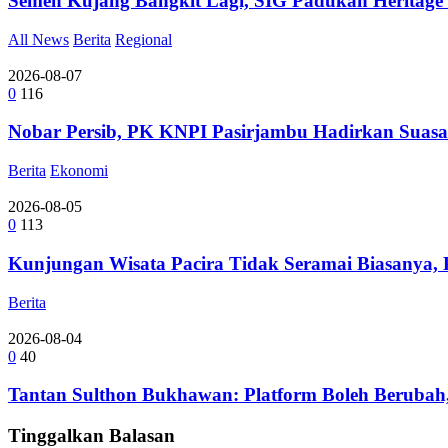
Semen Kujang Bangkit Lagi, SIG Padukan Heritage
All News
Berita
Regional
2026-08-07
0
116
Nobar Persib, PK KNPI Pasirjambu Hadirkan Suasa
Berita
Ekonomi
2026-08-05
0
113
Kunjungan Wisata Pacira Tidak Seramai Biasanya,
Berita
2026-08-04
0
40
Tantan Sulthon Bukhawan: Platform Boleh Berubah,
Tinggalkan Balasan