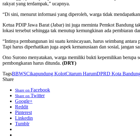
rakyat yang terdampak,” ucapnya.
“Di sini, menurut informasi yang diperoleh, warga tidak mendapatkan
Ketua PDIP Jawa Barat (Jabar) ini juga meminta Pemkot Bandung ta
lokasi tersebut sehingga tak menutup kemungkinan ada pembiaran dari
“Intinya pembangunan ini suatu keniscayaan, harus seimbang anta
Tapi harus diperhatikan juga aspek kemanusiaan dan sosial, jangan 
Ono Surono menyatakan, warga memiliki bukti kepemilikan berupa serti
pembongkaran harus ditunda.
(DRY)
Tags
BBWS
Cikapundung Kolot
Citarum Harum
DPRD Kota Bandun
Share
Facebook
Share on
Twitter
Share on
Google+
Reddit
Pinterest
Linkedin
Tumblr