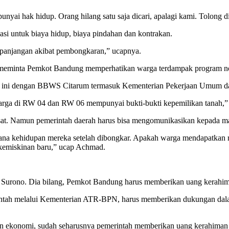
yai hak hidup. Orang hilang satu saja dicari, apalagi kami. Tolong d
i untuk biaya hidup, biaya pindahan dan kontrakan.
epanjangan akibat pembongkaran,” ucapnya.
minta Pemkot Bandung memperhatikan warga terdampak program norm
ini dengan BBWS Citarum termasuk Kementerian Pekerjaan Umum dan
ga di RW 04 dan RW 06 mempunyai bukti-bukti kepemilikan tanah,” u
t. Namun pemerintah daerah harus bisa mengomunikasikan kepada ma
 kehidupan mereka setelah dibongkar. Apakah warga mendapatkan rusu
kemiskinan baru,” ucap Achmad.
Surono. Dia bilang, Pemkot Bandung harus memberikan uang kerahiman
ntah melalui Kementerian ATR-BPN, harus memberikan dukungan dal
dan ekonomi, sudah seharusnya pemerintah memberikan uang kerahiman