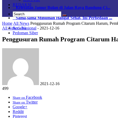
REDAKSI
Kelezatan Jamur Bulan di Jalan Raya Bandung-Ci...
Sama-sama Minuman Hangat Sehat, Ini Perbedaan ...
Home
All News
Penggusuran Rumah Program Citarum Harum, Pem
All News
-
Nasional
-
2021-12-16
Redaksi
Pedoman Siber
Penggusuran Rumah Program Citarum Ha
2021-12-16
499
Facebook
Share on
Twitter
Share on
Google+
Reddit
Pinterest