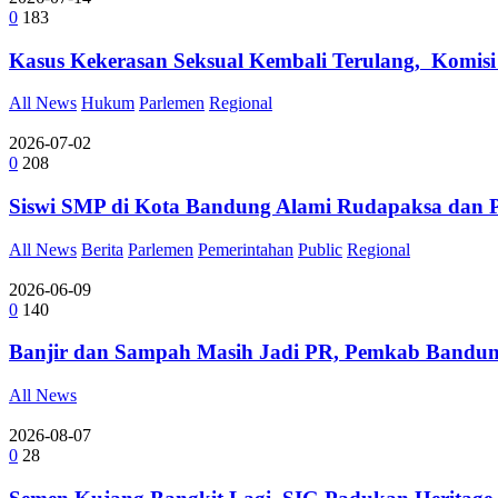
0
183
Kasus Kekerasan Seksual Kembali Terulang, Komis
All News
Hukum
Parlemen
Regional
2026-07-02
0
208
Siswi SMP di Kota Bandung Alami Rudapaksa dan 
All News
Berita
Parlemen
Pemerintahan
Public
Regional
2026-06-09
0
140
Banjir dan Sampah Masih Jadi PR, Pemkab Bandung
All News
2026-08-07
0
28