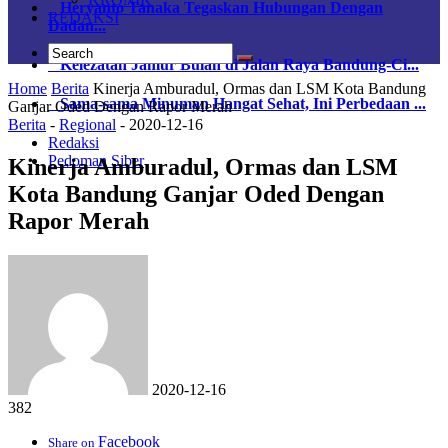
Heryanto Tanaka Tegaskan Hubungan Dengan
REDAKSI
Dadan...
Kelezatan Jamur Bulan di Jalan Raya Bandung-Ci...
Home
Berita
Kinerja Amburadul, Ormas dan LSM Kota Bandung
Sama-sama Minuman Hangat Sehat, Ini Perbedaan ...
Ganjar Oded Dengan Rapor Merah
Berita
-
Regional
-
2020-12-16
Redaksi
Pedoman Siber
Kinerja Amburadul, Ormas dan LSM
Kota Bandung Ganjar Oded Dengan
Rapor Merah
2020-12-16
382
Facebook
Share on