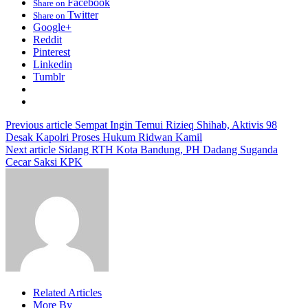
Facebook
Share on
Twitter
Share on
Google+
Reddit
Pinterest
Linkedin
Tumblr
Previous article
Sempat Ingin Temui Rizieq Shihab, Aktivis 98
Desak Kapolri Proses Hukum Ridwan Kamil
Next article
Sidang RTH Kota Bandung, PH Dadang Suganda
Cecar Saksi KPK
Related Articles
More By