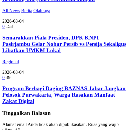
All News
Berita
Olahraga
2026-08-04
0
153
Semarakkan Piala Presiden, DPK KNPI
Pasirjambu Gelar Nobar Persib vs Persija Sekaligus
Libatkan UMKM Lokal
Regional
2026-08-04
0
39
Program Berbagi Daging BAZNAS Jabar Jangkau
Pelosok Purwakarta, Warga Rasakan Manfaat
Zakat Digital
Tinggalkan Balasan
Alamat email Anda tidak akan dipublikasikan.
Ruas yang wajib
ditandai
*