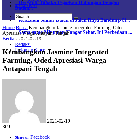
Heryanto Tanaka Tegaskan Hubungan Dengan
REDAKSI
Dadan...
Kelezatan Jamur Bulan di Jalan Raya Bandung-Ci...
Home
Berita
Kembangkan Jasmine Integrated Farming, Oded
Sama-sama Minuman Hangat Sehat, Ini Perbedaan ...
Apresiasi Warga Antapani Tengah
Berita
-
2021-02-19
Redaksi
Pedoman Siber
Kembangkan Jasmine Integrated
Farming, Oded Apresiasi Warga
Antapani Tengah
2021-02-19
369
Facebook
Share on