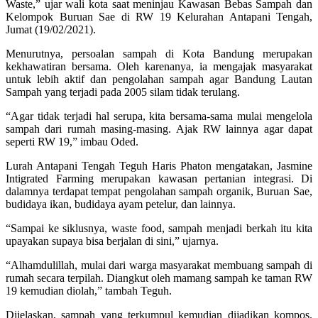
Waste,” ujar wali kota saat meninjau Kawasan Bebas Sampah dan
Kelompok Buruan Sae di RW 19 Kelurahan Antapani Tengah,
Jumat (19/02/2021).
Menurutnya, persoalan sampah di Kota Bandung merupakan
kekhawatiran bersama. Oleh karenanya, ia mengajak masyarakat
untuk lebih aktif dan pengolahan sampah agar Bandung Lautan
Sampah yang terjadi pada 2005 silam tidak terulang.
“Agar tidak terjadi hal serupa, kita bersama-sama mulai mengelola
sampah dari rumah masing-masing. Ajak RW lainnya agar dapat
seperti RW 19,” imbau Oded.
Lurah Antapani Tengah Teguh Haris Phaton mengatakan, Jasmine
Intigrated Farming merupakan kawasan pertanian integrasi. Di
dalamnya terdapat tempat pengolahan sampah organik, Buruan Sae,
budidaya ikan, budidaya ayam petelur, dan lainnya.
“Sampai ke siklusnya, waste food, sampah menjadi berkah itu kita
upayakan supaya bisa berjalan di sini,” ujarnya.
“Alhamdulillah, mulai dari warga masyarakat membuang sampah di
rumah secara terpilah. Diangkut oleh mamang sampah ke taman RW
19 kemudian diolah,” tambah Teguh.
Dijelaskan, sampah yang terkumpul kemudian dijadikan kompos.