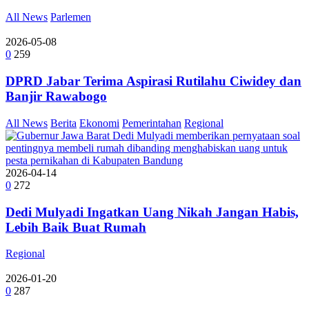
All News
Parlemen
2026-05-08
0
259
DPRD Jabar Terima Aspirasi Rutilahu Ciwidey dan
Banjir Rawabogo
All News
Berita
Ekonomi
Pemerintahan
Regional
2026-04-14
0
272
Dedi Mulyadi Ingatkan Uang Nikah Jangan Habis,
Lebih Baik Buat Rumah
Regional
2026-01-20
0
287