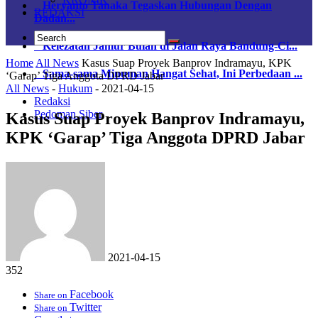
Heryanto Tanaka Tegaskan Hubungan Dengan
REDAKSI
Dadan...
Kelezatan Jamur Bulan di Jalan Raya Bandung-Ci...
Home
All News
Kasus Suap Proyek Banprov Indramayu, KPK
Sama-sama Minuman Hangat Sehat, Ini Perbedaan ...
‘Garap’ Tiga Anggota DPRD Jabar
All News
-
Hukum
-
2021-04-15
Redaksi
Pedoman Siber
Kasus Suap Proyek Banprov Indramayu,
KPK ‘Garap’ Tiga Anggota DPRD Jabar
2021-04-15
352
Facebook
Share on
Twitter
Share on