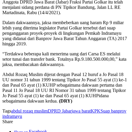
Anggota DPRD Jawa Barat (Jabar) Fraksi Partai Golkar itu telah
menjalani sidang perdana di PN Tipikor Bandung, Jalan LL RE
Martadinata, Rabu (14/4/2021).
Dalam dakwaannya, jaksa membeberkan uang haram Rp 9 miliar
lebih yang diterima legislator Partai Golkar tersebut dari suap
penganggaran proyek-proyek di lingkungan Pemkab Indramayu
yang didanai dari Banprov Jawa Barat Tahun Anggaran (TA) 2017
hingga 2019.
“Terdakwa beberapa kali menerima uang dari Carsa ES melalui
setor tunai dan transfer bank. Totalnya Rp.9.180.500.000,00,” kata
jaksa, membacakan dakwaannya.
Abdul Rozaq Muslim dijerat dengan Pasal 12 huruf a Jo Pasal 18
UU nomor 31 tahun 1999 tentang Tipikor Jo Pasal 55 ayat (1) ke-1
dan Pasal 65 ayat (1) KUHP sebagaimana dakwaan pertama dan
Pasal 11 Jo Pasal 18 UU RI Nomor 31 tahun 1999 tentang Tipikor
Jo Pasal 55 ayat (1) ke dan Pasal 65 ayat (1) KUHPidana
sebagaimana dakwaan kedua.
(DRY)
Tags
abdul rozaq muslim
DPRD Jabar
jawa barat
KPK
Suap banprov
indramayu
Share
Facebook
Share on