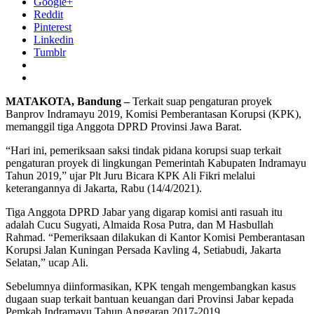
Google+
Reddit
Pinterest
Linkedin
Tumblr
MATAKOTA, Bandung –
Terkait suap pengaturan proyek
Banprov Indramayu 2019, Komisi Pemberantasan Korupsi (KPK),
memanggil tiga Anggota DPRD Provinsi Jawa Barat.
“Hari ini, pemeriksaan saksi tindak pidana korupsi suap terkait
pengaturan proyek di lingkungan Pemerintah Kabupaten Indramayu
Tahun 2019,” ujar Plt Juru Bicara KPK Ali Fikri melalui
keterangannya di Jakarta, Rabu (14/4/2021).
Tiga Anggota DPRD Jabar yang digarap komisi anti rasuah itu
adalah Cucu Sugyati, Almaida Rosa Putra, dan M Hasbullah
Rahmad. “Pemeriksaan dilakukan di Kantor Komisi Pemberantasan
Korupsi Jalan Kuningan Persada Kavling 4, Setiabudi, Jakarta
Selatan,” ucap Ali.
Sebelumnya diinformasikan, KPK tengah mengembangkan kasus
dugaan suap terkait bantuan keuangan dari Provinsi Jabar kepada
Pemkab Indramayu Tahun Anggaran 2017-2019.