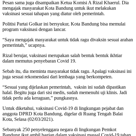
Pesan sama juga disampaikan Ketua Komisi A
Rizal Khaerul
. Dia
mengajak masyarakat Kota Bandung untuk ikut melakukan
vaksinasi sesuai tahapan yang diatur oleh pemerintah.
Politisi Partai Golkar ini bersyukur, Kota Bandung bisa memulai
program vaksinasi dengan lancar.
“Saya mengajak masyarakat untuk tidak ragu divaksin sesuai arahan
pemerintah,” ucapnya.
Rizal berujar, vaksinasi merupakan salah bentuk bentuk ikhtiar
dalam memutus penyebaran Covid 19.
Sebab itu, dia meminta masyarakat tidak ragu. Apalagi vaksinasi ini
juga sesuai rekomendasi dari lembaga yang berkompeten.
“Sesuai yang dijelaskan pemerintah, vaksin ini sudah dipastikan
halal. Begitu juga dari sisi medis, sudah memenuhi uji klinis. Jadi
tidak perlu ada keraguan,” pungkasnya.
Untuk diketahui, vaksinasi Covid-19 di lingkungan pejabat dan
anggota DPRD Kota Bandung, digelar di Ruang Tengah
Balai
Kota
, Selasa (02/03/2021).
Sebanyak 250 penyelenggara negara di lingkungan
Pemkot
Bandung
ikut ambil bagian dalam vaksinasi massal Covid-19 tahap