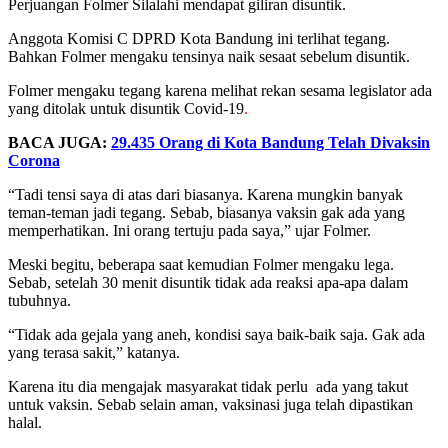
Perjuangan
Folmer Silalahi
mendapat giliran disuntik.
Anggota Komisi C
DPRD Kota Bandung
ini terlihat tegang.
Bahkan Folmer mengaku tensinya naik sesaat sebelum disuntik.
Folmer mengaku tegang karena melihat rekan sesama legislator ada
yang ditolak untuk disuntik
Covid-19
.
BACA JUGA:
29.435 Orang di Kota Bandung Telah Divaksin
Corona
“Tadi tensi saya di atas dari biasanya. Karena mungkin banyak
teman-teman jadi tegang. Sebab, biasanya vaksin gak ada yang
memperhatikan. Ini orang tertuju pada saya,” ujar Folmer.
Meski begitu, beberapa saat kemudian Folmer mengaku lega.
Sebab, setelah 30 menit disuntik tidak ada reaksi apa-apa dalam
tubuhnya.
“Tidak ada gejala yang aneh, kondisi saya baik-baik saja. Gak ada
yang terasa sakit,” katanya.
Karena itu dia mengajak masyarakat tidak perlu ada yang takut
untuk vaksin. Sebab selain aman,
vaksinasi
juga telah dipastikan
halal.