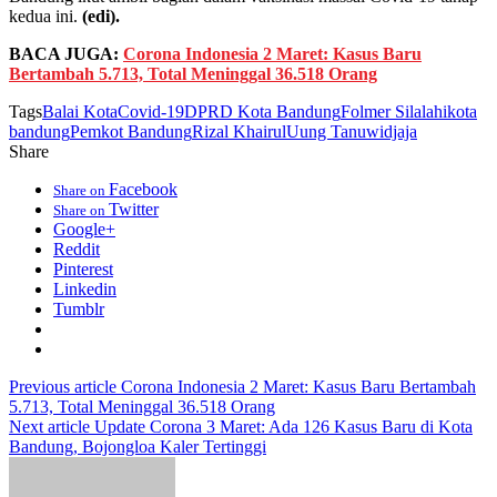
kedua ini.
(edi).
BACA JUGA:
Corona Indonesia 2 Maret: Kasus Baru
Bertambah 5.713, Total Meninggal 36.518 Orang
Tags
Balai Kota
Covid-19
DPRD Kota Bandung
Folmer Silalahi
kota
bandung
Pemkot Bandung
Rizal Khairul
Uung Tanuwidjaja
Share
Facebook
Share on
Twitter
Share on
Google+
Reddit
Pinterest
Linkedin
Tumblr
Previous article
Corona Indonesia 2 Maret: Kasus Baru Bertambah
5.713, Total Meninggal 36.518 Orang
Next article
Update Corona 3 Maret: Ada 126 Kasus Baru di Kota
Bandung, Bojongloa Kaler Tertinggi