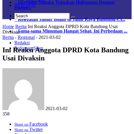
Heryanto Tanaka Tegaskan Hubungan Dengan
REDAKSI
Dadan...
Kelezatan Jamur Bulan di Jalan Raya Bandung-Ci...
Home
Berita
Ini Reaksi Anggota DPRD Kota Bandung Usai
Sama-sama Minuman Hangat Sehat, Ini Perbedaan ...
Divaksin
Berita
-
Regional
-
2021-03-02
Redaksi
Pedoman Siber
Ini Reaksi Anggota DPRD Kota Bandung
Usai Divaksin
2021-03-02
358
Facebook
Share on
Twitter
Share on