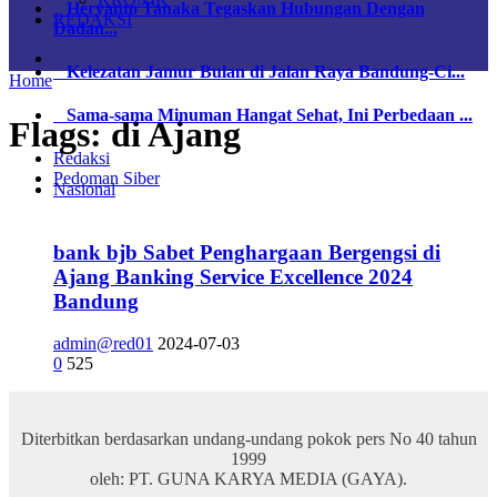
Heryanto Tanaka Tegaskan Hubungan Dengan
REDAKSI
Dadan...
Kelezatan Jamur Bulan di Jalan Raya Bandung-Ci...
Home
Sama-sama Minuman Hangat Sehat, Ini Perbedaan ...
Flags:
di Ajang
Redaksi
Pedoman Siber
Nasional
bank bjb Sabet Penghargaan Bergengsi di
Ajang Banking Service Excellence 2024
Bandung
admin@red01
2024-07-03
0
525
Diterbitkan berdasarkan undang-undang pokok pers No 40 tahun
1999
oleh: PT. GUNA KARYA MEDIA (GAYA).